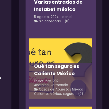
Varias entradas de
Instabet méxico
5 agosto, 2024
daniel
Sin categoría
(0)
Qué tan seguro es
Caliente México
a
12 octubre, 2021
Andreina Garmendia
Casas de Apuestas México
Caliente
,
México
,
seguro
(0)