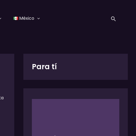
Buscar
México
Para tí
ta