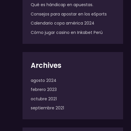
Qué es hándicap en apuestas.
Consejos para apostar en los eSports
Calendario copa américa 2024
Cómo jugar casino en Inkabet Perú
Archives
agosto 2024
febrero 2023
octubre 2021
septiembre 2021