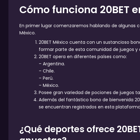
Cómo funciona 20BET e
En primer lugar comenzaremos hablando de algunas ca
México.
20BET México cuenta con un sustancioso bono 
formar parte de esta comunidad de juegos y 
20BET opera en diferentes países como:
– Argentina.
– Chile.
– Perú.
– México.
Posee gran variedad de pociones de juegos ta
Además del fantástico bono de bienvenida 20
se encuentran registrados en esta plataforma
¿Qué deportes ofrece 20BET