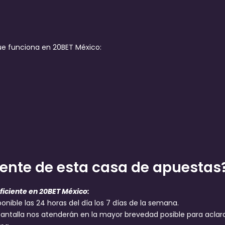
e funciona en 20BET México:
iente de esta casa de apuestas
ficiente en 20BET México:
onible las 24 horas del día los 7 días de la semana.
pantalla nos atenderán en la mayor brevedad posible para aclar