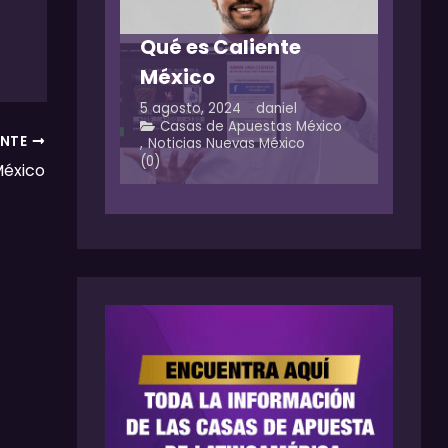
Qué es Caliente
México
5 agosto, 2024
daniel
Casas de Apuestas México
ENTE
,
Noticias Nuevas México
(0)
México