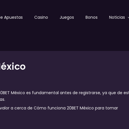
e Apuestas
Casino
Juegos
Bonos
Noticias
éxico
20BET México es fundamental antes de registrarse, ya que de es
as.
e valor a cerca de Cómo funciona 20BET México para tomar