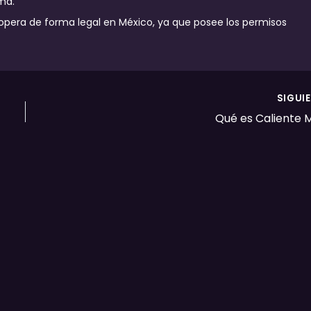
ma.
pera de forma legal en México, ya que posee los permisos
SIGUI
Qué es Caliente 