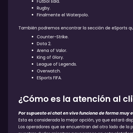
Fútbol sala.
Rugby.
Finalmente el Waterpolo.
También podremos encontrar la sección de eSports qu
Counter-Strike.
Dota 2.
Arena of Valor.
King of Glory.
League of Legends.
Overwatch.
ESports FIFA.
¿Cómo es la atención al cl
Por supuesto el chat en vivo funciona de forma muy e
Esta es considerada la mejor opción, ya que estará disp
Los operadores que se encuentran del otro lado de la 