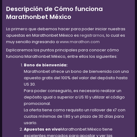
Descripción de Cómo funciona
Marathonbet México
Lo primero que debemos hacer para poder iniciar nuestras
apuestas en Marathonbet México es
registrarnos
, lo cual es
muy sencillo ingresando a
www.marathon.com
Explicaremos los puntos principales para conocer cómo
funciona Marathonbet México, entre ellos los siguientes:
Bono de bienvenida:
Marathonbet ofrece un bono de bienvenida con una
apuesta gratis del 100% del valor del depósito hasta
US 30.
Para poder conseguirlo, es necesario realizar un
depósito igual o superior a US 10 y utilizar el código
promocional.
La oferta tiene como requisito un rollover de x7 con
cuotas mínimas de 1.80 y un plazo de 30 días para
usarlo.
Apuestas en vivo
Marathonbet México tiene
excelentes mercados para apostar y ver las