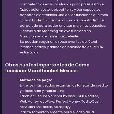
competencias en vivo.Entre las principales están el
fútbol, baloncesto, beisbol, tenis y por supuestos
deportes electrónicos.Una de las funciones que más
llaman la atención son el acceso a las estadísticas
del partido para poder analizar mejor las apuestas.
El servicio de Steaming en vivo funciona en
Marathonbet de manera excelente.
Se pueden seguir en directo eventos de fútbol
internacionales, partidos de baloncesto de la NBA
entre otros.
Otros puntos importantes de Cómo
funciona Marathonbet México:
Métodos de pago:
Entre los más usados están las las tarjetas de crédito
y débito Visa y mastercard.
También Secure Voucher by Visa, Skrill, Neteller,
WebMoney, ecoPayz, Perfect Money, ToditoCash,
AdvCash, Maracoin, Astropayy
Piastrix.Lamentablemente para el caso de la