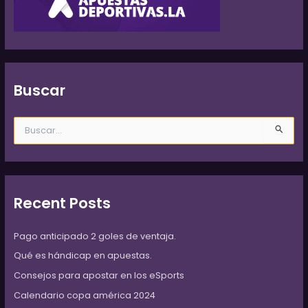
Buscar
B
u
s
c
a
r
Recent Posts
:
Pago anticipado 2 goles de ventaja.
Qué es hándicap en apuestas.
Consejos para apostar en los eSports
Calendario copa américa 2024