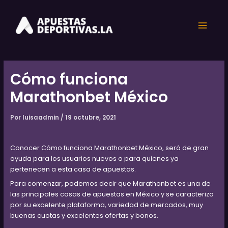
Ir
Navegación
Main
al
de
contenido
entradas
Menu
Cómo funciona
Marathonbet México
Por
luisaadmin
/
19 octubre, 2021
Conocer Cómo funciona Marathonbet México, será de gran
ayuda para los usuarios nuevos o para quienes ya
pertenecen a esta casa de apuestas.
Para comenzar, podemos decir que Marathonbet es una de
las principales casas de apuestas en México y se caracteriza
por su excelente plataforma, variedad de mercados, muy
buenas cuotas y excelentes ofertas y bonos.