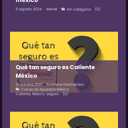
5 agosto, 2024
daniel
(0)
Sin categoría
Qué tan seguro es Caliente
México
12 octubre, 2021
Andreina Garmendia
Casas de Apuestas México
Caliente
,
México
,
seguro
(0)