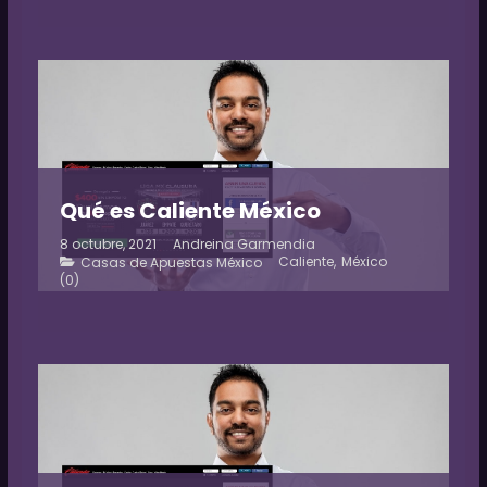
Qué es Caliente México
8 octubre, 2021
Andreina Garmendia
Caliente
,
México
Casas de Apuestas México
(0)