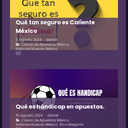
Qué tan seguro es Caliente
México
5 agosto, 2024
daniel
Casas de Apuestas México
,
Noticias Nuevas México
(0)
Qué es hándicap en apuestas.
15 agosto, 2024
daniel
Casas de Apuestas México
,
Noticias Nuevas México
,
Sin categoría