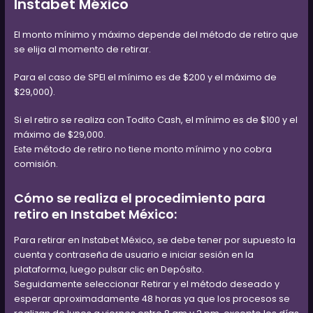
Instabet México
El monto mínimo y máximo depende del método de retiro que
se elija al momento de retirar.
Para el caso de SPEI el mínimo es de $200 y el máximo de
$29,000).
Si el retiro se realiza con Todito Cash, el mínimo es de $100 y el
máximo de $29,000.
Este método de retiro no tiene monto mínimo y no cobra
comisión.
Cómo se realiza el procedimiento para
retiro en Instabet México:
Para retirar en Instabet México, se debe tener por supuesto la
cuenta y contraseña de usuario e iniciar sesión en la
plataforma, luego pulsar clic en Depósito.
Seguidamente seleccionar Retirar y el método deseado y
esperar aproximadamente 48 horas ya que los procesos se