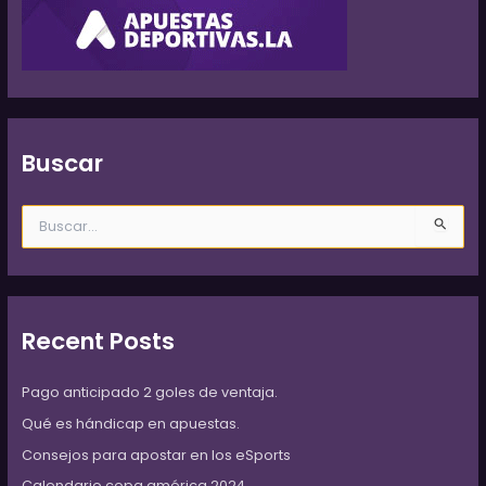
Buscar
B
u
s
c
a
r
Recent Posts
:
Pago anticipado 2 goles de ventaja.
Qué es hándicap en apuestas.
Consejos para apostar en los eSports
Calendario copa américa 2024