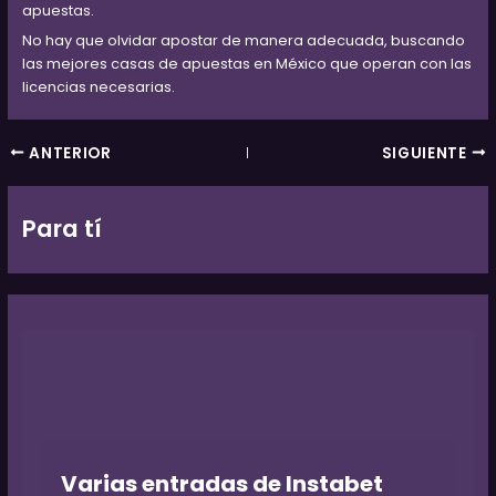
apuestas.
No hay que olvidar apostar de manera adecuada, buscando
las mejores casas de apuestas en México que operan con las
licencias necesarias.
ANTERIOR
SIGUIENTE
Para tí
Varias entradas de Instabet