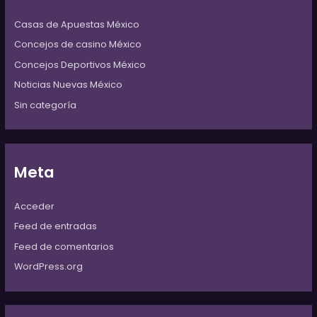
Casas de Apuestas México
Concejos de casino México
Concejos Deportivos México
Noticias Nuevas México
Sin categoría
Meta
Acceder
Feed de entradas
Feed de comentarios
WordPress.org