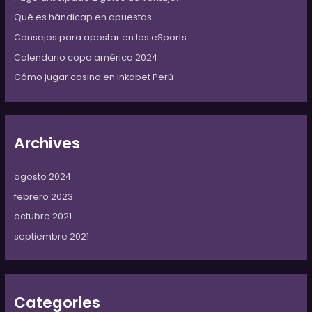
Qué es hándicap en apuestas.
Consejos para apostar en los eSports
Calendario copa américa 2024
Cómo jugar casino en Inkabet Perú
Archives
agosto 2024
febrero 2023
octubre 2021
septiembre 2021
Categories