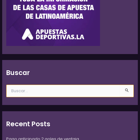
Buscar
B
u
s
c
a
r
Recent Posts
:
Pago anticipado 2 goles de ventaja.