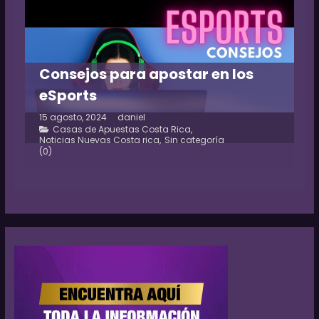
Consejos para apostar en los
eSports
15 agosto, 2024
daniel
Casas de Apuestas Costa Rica
,
Noticias Nuevas Costa rica
,
Sin categoría
(0)