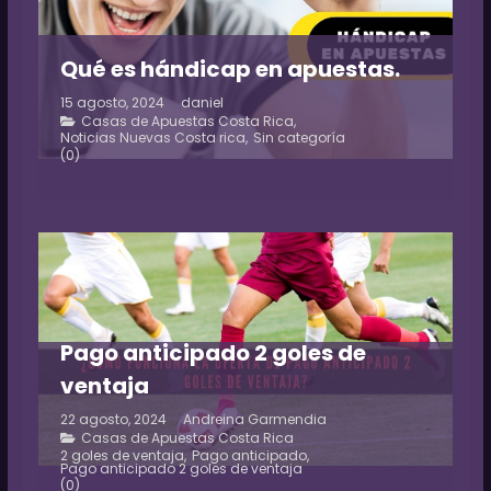
Qué es hándicap en apuestas.
15 agosto, 2024
daniel
Casas de Apuestas Costa Rica
,
Noticias Nuevas Costa rica
,
Sin categoría
(0)
Pago anticipado 2 goles de
ventaja
22 agosto, 2024
Andreina Garmendia
Casas de Apuestas Costa Rica
2 goles de ventaja
,
Pago anticipado
,
Pago anticipado 2 goles de ventaja
(0)