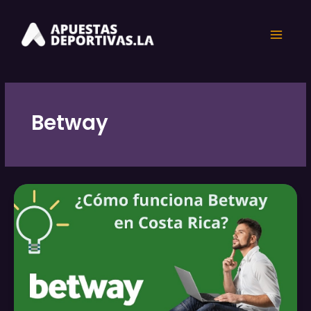
Omitir
Main
e
ir
Menu
al
contenido
Betway