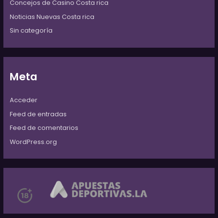
Concejos de Casino Costa rica
Noticias Nuevas Costa rica
Sin categoría
Meta
Acceder
Feed de entradas
Feed de comentarios
WordPress.org