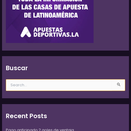
Buscar
B
u
s
c
a
r
Recent Posts
:
Pago anticipado 2 goles de ventaja