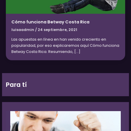
Cómo funciona Betway Costa Rica
luisaadmin
/
24 septiembre, 2021
Las apuestas en línea en han venido creciento en
popularidad, por eso explicaremos aquí Cómo funciona
Betway Costa Rica. Resumiendo, […]
Para tí