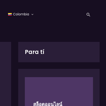
Buscar
Colombia
Para tí
สล็อตออนไลน์