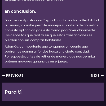
En conclusión.
Finalmente, Apostar con
Paypal
Ecuador le ofrece flexibilidad
a usuario, lo cual le permite manejar su cartera de apuestas
con esta aplicación y de esta forma podrá ver claramente:
Los depósitos que realiza sin que estas transacciones se
pierdan con sus compras habituales.
Además, es importante que tengamos en cuenta que
podremos acumular fondos hasta una cierta cantidad.
Por supuesto, antes de retirar de manera que nos permita
obtener mayores ganancias en el juego.
PREVIOUS
NEXT
Para tí