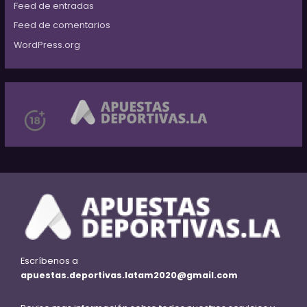
Feed de entradas
Feed de comentarios
WordPress.org
Escríbenos a
apuestas.deportivas.latam2020@gmail.com