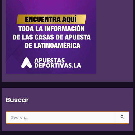
Buscar
B
u
s
c