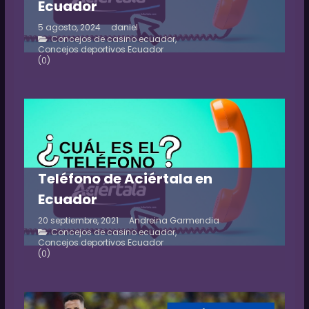
Ecuador
5 agosto, 2024
daniel
Concejos de casino ecuador
,
Concejos deportivos Ecuador
(0)
Teléfono de Aciértala en
Ecuador
20 septiembre, 2021
Andreina Garmendia
Concejos de casino ecuador
,
Concejos deportivos Ecuador
(0)