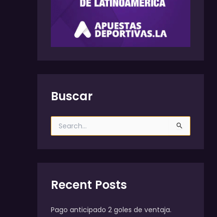
Buscar
B
u
s
c
a
r
Recent Posts
p
o
r
Pago anticipado 2 goles de ventaja.
: