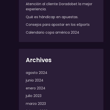
Atención al cliente Doradobet la mejor
experiencia.
Qué es hándicap en apuestas.
Consejos para apostar en los eSports
Calendario copa américa 2024
Archives
agosto 2024
junio 2024
enero 2024
julio 2023
marzo 2023