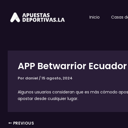
Ir
Post
al
navigation
contenido
Inicio
Casas d
APP Betwarrior Ecuador
Por
daniel
/
15 agosto, 2024
Algunos usuarios consideran que es más cómodo aposta
apostar desde cualquier lugar.
PREVIOUS