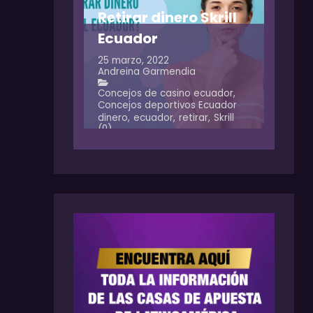
Retirar dinero Skrill
Ecuador
25 marzo, 2022
Andreina Garmendia
Concejos de casino ecuador
,
Concejos deportivos Ecuador
dinero
,
ecuador
,
retirar
,
Skrill
(0)