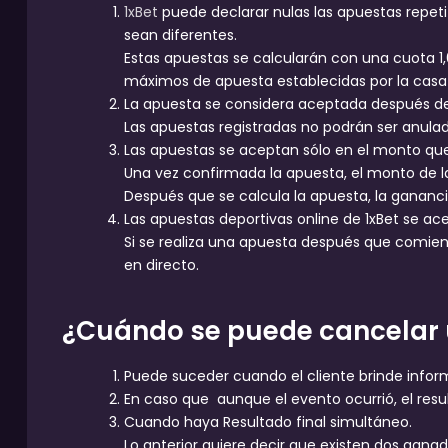
1xBet
puede declarar nulas las apuestas repeti
sean diferentes.
Estas apuestas se calcularán con una cuota 1,0
máximos de apuesta establecidas por la casa
La apuesta se considera aceptada después de h
Las apuestas registradas no podrán ser anulad
Las apuestas se aceptan sólo en el monto que 
Una vez confirmada la apuesta, el monto de l
Después que se calcula la apuesta, la gananci
Las apuestas deportivas online de 1xBet se ac
Si se realiza una apuesta después que comien
en directo.
¿Cuándo se puede cancelar 
Puede suceder cuando el cliente brinde infor
En caso que aunque el evento ocurrió, el resul
Cuando haya Resultado final simultáneo.
Lo anterior quiere decir que existen dos ganad