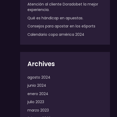
Atención al cliente Doradobet la mejor
experiencia.
Qué es hándicap en apuestas.
Consejos para apostar en los eSports
Calendario copa américa 2024
Archives
agosto 2024
junio 2024
enero 2024
julio 2023
marzo 2023