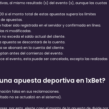
tivas, al mismo resultado (s) del evento (s), aunque las cuotas
0 si el monto total de estas apuestas supera los límites
 de apuestas.
aber sido registrada en el servidor y confirmada en línea.
as ni modificadas.
no exceda el saldo actual del cliente.
a apuesta se descontará de la cuenta.
a se abonará en la cuenta del cliente.
eptan antes del comienzo del evento.
ce el evento, esta puede ser cancelada, excepto las realizadas
una apuesta deportiva en 1xBet?
mación falsa en sus reclamaciones.
tado no se actualizó en el sistema).
ores, por esto, eleste caso el monto de la apuesta de divide por