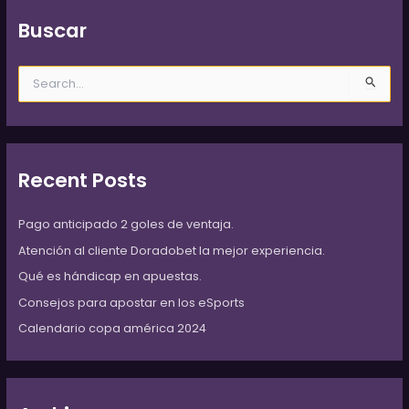
Buscar
B
u
s
c
a
r
Recent Posts
p
o
Pago anticipado 2 goles de ventaja.
r
:
Atención al cliente Doradobet la mejor experiencia.
Qué es hándicap en apuestas.
Consejos para apostar en los eSports
Calendario copa américa 2024