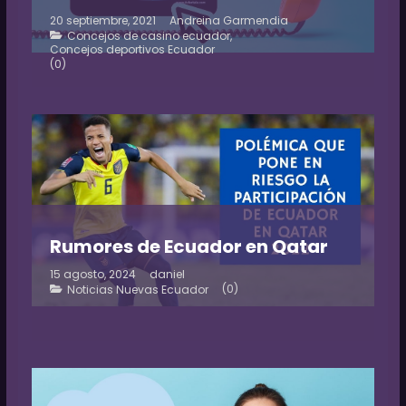
20 septiembre, 2021
Andreina Garmendia
Concejos de casino ecuador
,
Concejos deportivos Ecuador
(0)
Rumores de Ecuador en Qatar
15 agosto, 2024
daniel
(0)
Noticias Nuevas Ecuador