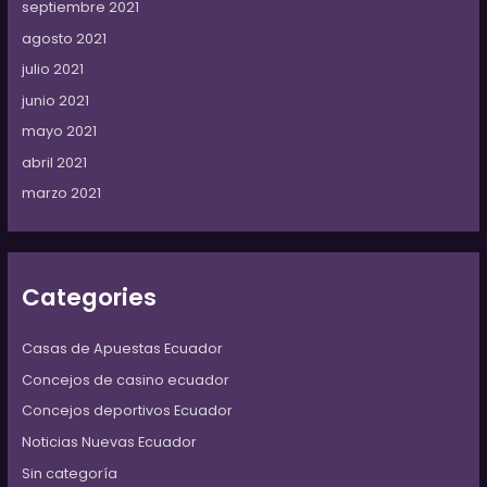
septiembre 2021
agosto 2021
julio 2021
junio 2021
mayo 2021
abril 2021
marzo 2021
Categories
Casas de Apuestas Ecuador
Concejos de casino ecuador
Concejos deportivos Ecuador
Noticias Nuevas Ecuador
Sin categoría