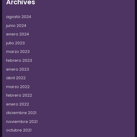
Archives
agosto 2024
junio 2024
enero 2024
julio 2023
marzo 2023
febrero 2023
enero 2023
abril 2022
marzo 2022
febrero 2022
enero 2022
diciembre 2021
noviembre 2021
octubre 2021