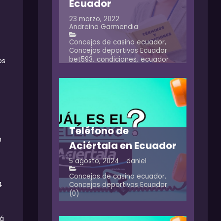
Ecuador
23 marzo, 2022
Andreina Garmendia
Concejos de casino ecuador
,
Concejos deportivos Ecuador
bet593
,
condiciones
,
ecuador
os
,
términos
(0)
Teléfono de
n
Aciértala en Ecuador
5 agosto, 2024
daniel
Concejos de casino ecuador
,
4
Concejos deportivos Ecuador
(0)
rá