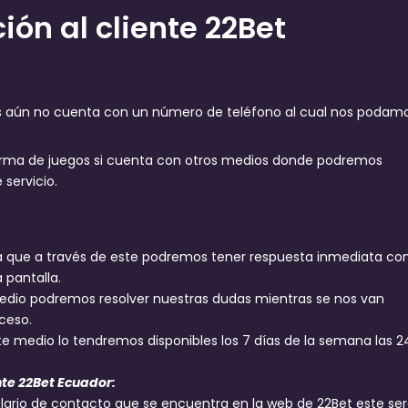
ón al cliente 22Bet
 aún no cuenta con un número de teléfono al cual nos podam
orma de juegos si cuenta con otros medios donde podremos
servicio.
ya que a través de este podremos tener respuesta inmediata co
 pantalla.
medio podremos resolver nuestras dudas mientras se nos van
ceso.
te medio lo tendremos disponibles los 7 días de la semana las 2
nte 22Bet Ecuador:
ulario de contacto que se encuentra en la web de 22Bet este se