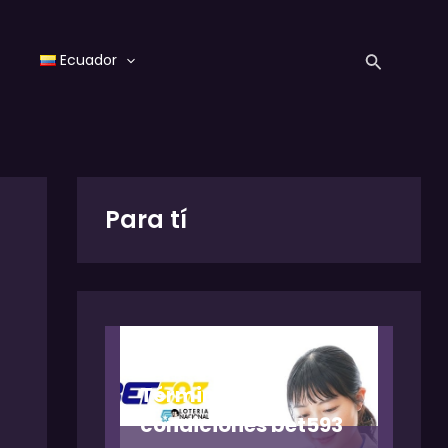
Buscar
Ecuador
Para tí
Términos y
condiciones bet593