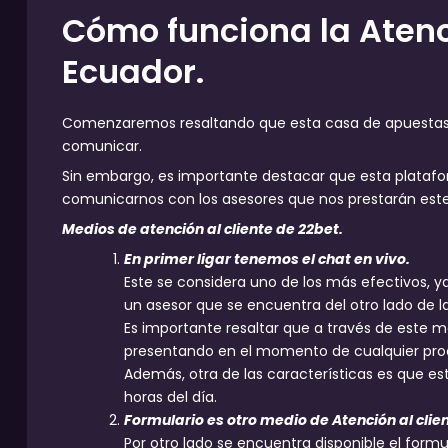
Cómo funciona la Atenci
Ecuador.
Comenzaremos resaltando que esta casa de apuestas
comunicar.
Sin embargo, es importante destacar que esta plataf
comunicarnos con los asesores que nos prestarán este 
Medios de atención al cliente de 22bet.
En primer ligar tenemos el chat en vivo.
Este se considera uno de los más efectivos, 
un asesor que se encuentra del otro lado de la
Es importante resaltar que a través de este 
presentando en el momento de cualquier pro
Además, otra de las características es que es
horas del día.
Formulario es otro medio de Atención al clie
Por otro lado se encuentra disponible el form