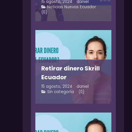
15 agosto, 2024
daniel
Noticias Nuevas Ecuador
(0)
Retirar dinero Skrill
Ecuador
15 agosto, 2024
daniel
Sin categoría
(0)