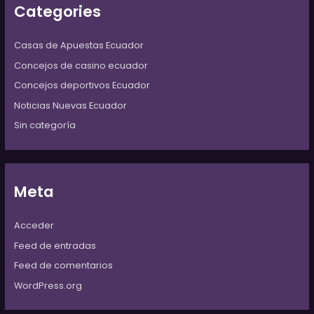
Categories
Casas de Apuestas Ecuador
Concejos de casino ecuador
Concejos deportivos Ecuador
Noticias Nuevas Ecuador
Sin categoría
Meta
Acceder
Feed de entradas
Feed de comentarios
WordPress.org