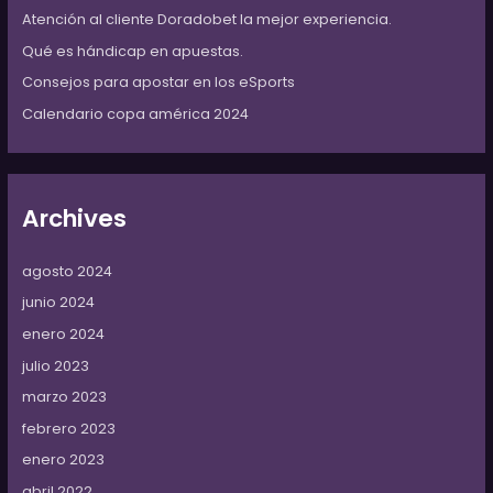
:
Atención al cliente Doradobet la mejor experiencia.
Qué es hándicap en apuestas.
Consejos para apostar en los eSports
Calendario copa américa 2024
Archives
agosto 2024
junio 2024
enero 2024
julio 2023
marzo 2023
febrero 2023
enero 2023
abril 2022