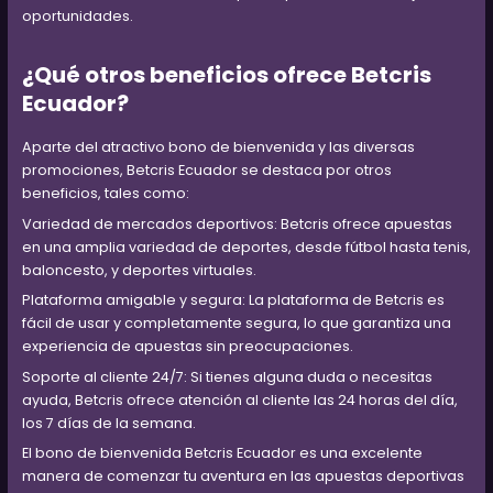
oportunidades.
¿Qué otros beneficios ofrece Betcris
Ecuador?
Aparte del atractivo bono de bienvenida y las diversas
promociones, Betcris Ecuador se destaca por otros
beneficios, tales como:
Variedad de mercados deportivos: Betcris ofrece apuestas
en una amplia variedad de deportes, desde fútbol hasta tenis,
baloncesto, y deportes virtuales.
Plataforma amigable y segura: La plataforma de Betcris es
fácil de usar y completamente segura, lo que garantiza una
experiencia de apuestas sin preocupaciones.
Soporte al cliente 24/7: Si tienes alguna duda o necesitas
ayuda, Betcris ofrece atención al cliente las 24 horas del día,
los 7 días de la semana.
El bono de bienvenida Betcris Ecuador es una excelente
manera de comenzar tu aventura en las apuestas deportivas