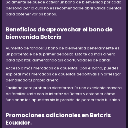
Solamente se puede activar un bono de bienvenida por cada
persona, por lo cual no es recomendable abrir varias cuentas
para obtener varios bonos.
Beneficios de aprovechar el bono de
bienvenida Betcris
Aumento de fondos: El bono de bienvenida generalmente es
un porcentaje de tu primer depósito. Esto te da más dinero
para apostar, aumentando tus oportunidades de ganar.
Acceso a más mercados de apuestas: Con el bono, puedes
explorar más mercados de apuestas deportivas sin arriesgar
demasiado tu propio dinero.
Facilidad para probar la plataforma: Es una excelente manera
de familiarizarte con la interfaz de Betcris y entender cómo
funcionan las apuestas sin la presión de perder todo tu saldo.
Promociones adicionales en Betcris
Ecuador.