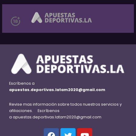
Escríbenos a
apuestas.deportivas.latam2020@gmail.com
Revise mas información sobre todos nuestros servicios y
afiliaciones. Escríbenos
a
apuestas.deportivas.latam2020@gmail.com
F
T
Y