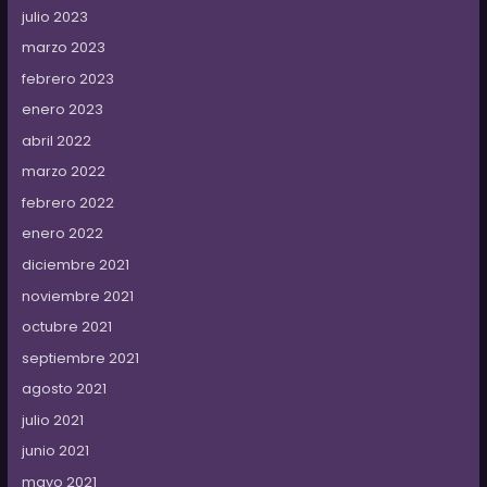
julio 2023
marzo 2023
febrero 2023
enero 2023
abril 2022
marzo 2022
febrero 2022
enero 2022
diciembre 2021
noviembre 2021
octubre 2021
septiembre 2021
agosto 2021
julio 2021
junio 2021
mayo 2021