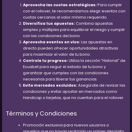
Aprovecha las cuotas estratégicas:
Para cumplir
con el rollover, te recomendamos elegir eventos con
cuotas cercanas al valor mínimo requerido.
Diversifica tus apuestas:
Combina apuestas
simples y múltiples para equilibrar el riesgo y cumplir
con las condiciones del bono.
Aprovecha eventos en vivo:
Las apuestas en
directo pueden ofrecer oportunidades atractivas
para maximizar el valor de tu bono.
Controla tu progreso:
Utiliza la sección “Historial” de
Ecuabet para seguir el estado de tu bono y
garantizar que cumples con las condiciones
necesarias para liberar tus ganancias.
Evita mercados excluidos:
Asegúrate de revisar las
condiciones y evitar apostar en mercados como
Handicap o tarjetas, que no cuentan para el rollover.
Términos y Condiciones
Promoción exclusiva para nuevos usuarios o
aquellos que no hayan realizado un primer depósito.