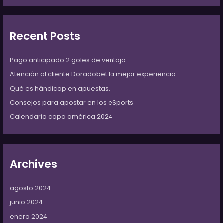
s
c
a
r
Recent Posts
p
o
Pago anticipado 2 goles de ventaja.
r
:
Atención al cliente Doradobet la mejor experiencia.
Qué es hándicap en apuestas.
Consejos para apostar en los eSports
Calendario copa américa 2024
Archives
agosto 2024
junio 2024
enero 2024