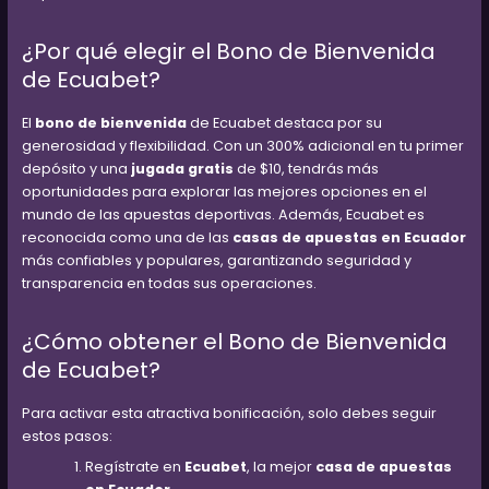
¿Por qué elegir el Bono de Bienvenida
de Ecuabet?
El
bono de bienvenida
de Ecuabet destaca por su
generosidad y flexibilidad. Con un 300% adicional en tu primer
depósito y una
jugada gratis
de $10, tendrás más
oportunidades para explorar las mejores opciones en el
mundo de las apuestas deportivas. Además, Ecuabet es
reconocida como una de las
casas de apuestas en Ecuador
más confiables y populares, garantizando seguridad y
transparencia en todas sus operaciones.
¿Cómo obtener el Bono de Bienvenida
de Ecuabet?
Para activar esta atractiva bonificación, solo debes seguir
estos pasos:
Regístrate en
Ecuabet
, la mejor
casa de apuestas