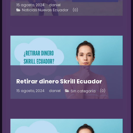
15 agosto, 2024
daniel
(0)
Noticias Nuevas Ecuador
Retirar dinero Skrill Ecuador
15 agosto, 2024
daniel
(0)
Sin categoría