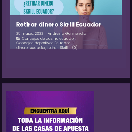
Retirar dinero Skrill Ecuador
25 marzo, 2022
Andreina Garmendia
Concejos de casino ecuador
,
Concejos deportivos Ecuador
dinero
,
ecuador
,
retirar
,
Skrill
(0)