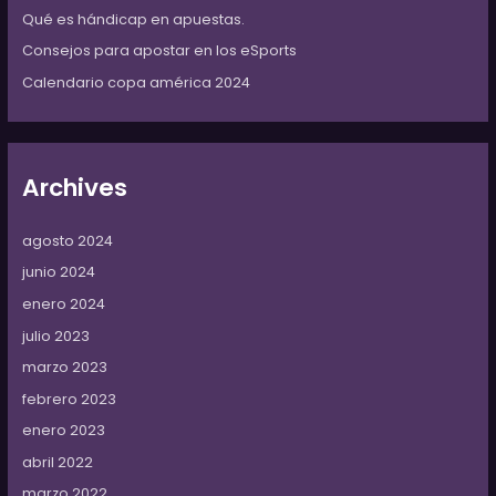
Qué es hándicap en apuestas.
Consejos para apostar en los eSports
Calendario copa américa 2024
Archives
agosto 2024
junio 2024
enero 2024
julio 2023
marzo 2023
febrero 2023
enero 2023
abril 2022
marzo 2022