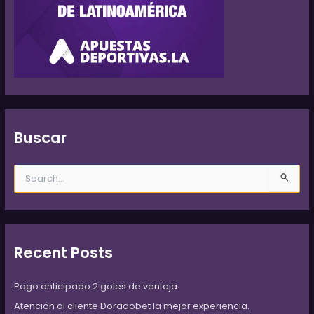
Buscar
B
u
s
c
a
r
Recent Posts
p
o
Pago anticipado 2 goles de ventaja.
r
:
Atención al cliente Doradobet la mejor experiencia.