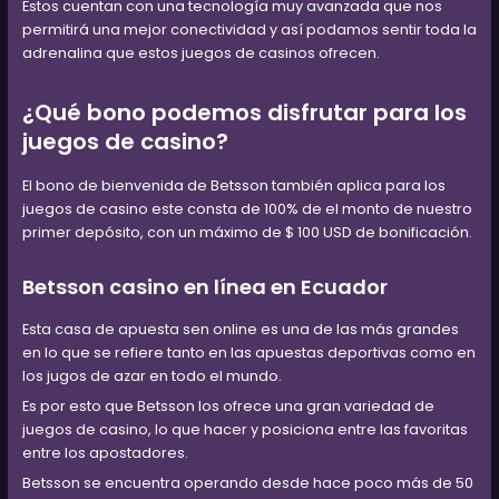
Estos cuentan con una tecnología muy avanzada que nos
permitirá una mejor conectividad y así podamos sentir toda la
adrenalina que estos juegos de casinos ofrecen.
¿Qué bono podemos disfrutar para los
juegos de casino?
El bono de bienvenida de Betsson también aplica para los
juegos de casino este consta de 100% de el monto de nuestro
primer depósito, con un máximo de $ 100 USD de bonificación.
Betsson casino en línea en Ecuador
Esta casa de apuesta sen online es una de las más grandes
en lo que se refiere tanto en las apuestas deportivas como en
los jugos de azar en todo el mundo.
Es por esto que Betsson los ofrece una gran variedad de
juegos de casino, lo que hacer y posiciona entre las favoritas
entre los apostadores.
Betsson se encuentra operando desde hace poco más de 50