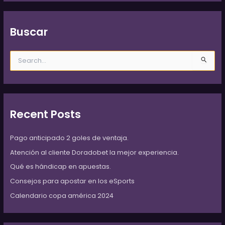
Buscar
B
u
s
c
a
r
Recent Posts
p
o
Pago anticipado 2 goles de ventaja.
r
:
Atención al cliente Doradobet la mejor experiencia.
Qué es hándicap en apuestas.
Consejos para apostar en los eSports
Calendario copa américa 2024