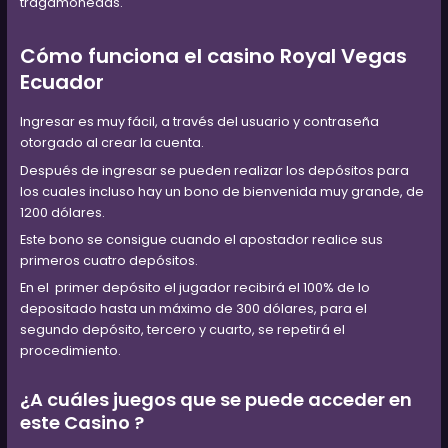
tragamonedas.
Cómo funciona el casino Royal Vegas
Ecuador
Ingresar es muy fácil, a través del usuario y contraseña
otorgado al crear la cuenta.
Después de ingresar se pueden realizar los depósitos para
los cuales incluso hay un bono de bienvenida muy grande, de
1200 dólares.
Este bono se consigue cuando el apostador realice sus
primeros cuatro depósitos.
En el primer depósito el jugador recibirá el 100% de lo
depositado hasta un máximo de 300 dólares, para el
segundo depósito, tercero y cuarto, se repetirá el
procedimiento.
¿A cuáles juegos que se puede acceder en
este Casino ?