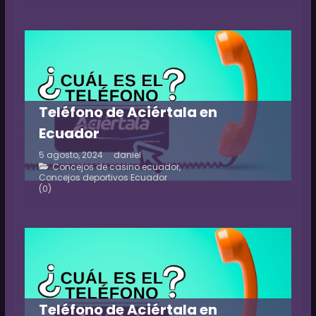
Teléfono de Aciértala en
Ecuador
5 agosto, 2024
daniel
Concejos de casino ecuador
,
Concejos deportivos Ecuador
(0)
Teléfono de Aciértala en