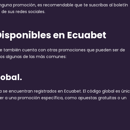
nguna promoción, es recomendable que te suscribas al boletín
 de sus redes sociales.
isponibles en Ecuabet
que también cuenta con otras promociones que pueden ser de
amos algunas de las más comunes:
lobal.
a se encuentran registrados en Ecuabet. El código global es úni
eder a una promoción específica, como apuestas gratuitas o un