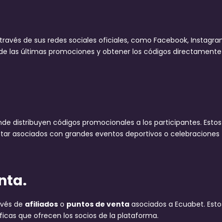
ravés de sus redes sociales oficiales, como Facebook, Instagr
o de las últimas promociones y obtener los códigos directamente
de distribuyen códigos promocionales a los participantes. Estos
star asociados con grandes eventos deportivos o celebraciones
nta.
avés de
afiliados
o
puntos de venta
asociados a Ecuabet. Esto
icas que ofrecen los socios de la plataforma.