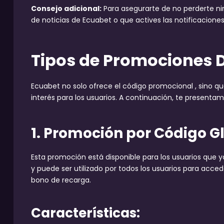
Consejo adicional:
Para asegurarte de no perderte ni
de noticias de Ecuabet o que actives las notificaciones
Tipos de Promociones D
Ecuabet no solo ofrece el código promocional , sino 
interés para los usuarios. A continuación, te present
1. Promoción por Código G
Esta promoción está disponible para los usuarios que y
y puede ser utilizado por todos los usuarios para acc
bono de recarga.
Características: