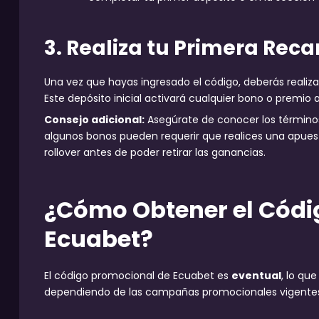
3. Realiza tu Primera Reca
Una vez que hayas ingresado el código, deberás realiz
Este depósito inicial activará cualquier bono o premio
Consejo adicional:
Asegúrate de conocer los términos
algunos bonos pueden requerir que realices una apue
rollover antes de poder retirar las ganancias.
¿Cómo Obtener el Códi
Ecuabet?
El código promocional de Ecuabet es
eventual
, lo qu
dependiendo de las campañas promocionales vigentes