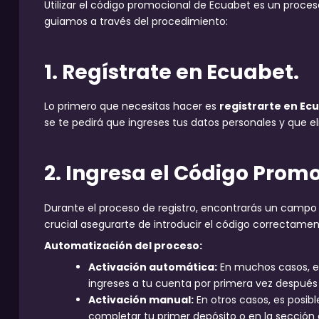
Utilizar el código promocional de Ecuabet es un proces
guiamos a través del procedimiento:
1. Regístrate en Ecuabet.
Lo primero que necesitas hacer es
registrarte en Ec
se te pedirá que ingreses tus datos personales y que e
2. Ingresa el Código Promo
Durante el proceso de registro, encontrarás un campo
crucial asegurarte de introducir el código correctamen
Automatización del proceso:
Activación automática:
En muchos casos, e
ingreses a tu cuenta por primera vez después 
Activación manual:
En otros casos, es posib
completar tu primer depósito o en la sección