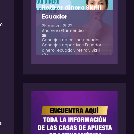
Retirar dinero Skrill
Ecuador
am
25 marzo, 2022
Andreina Garmendia
Concejos de casino ecuador
,
Concejos deportivos Ecuador
dinero
,
ecuador
,
retirar
,
Skrill
(0)
s