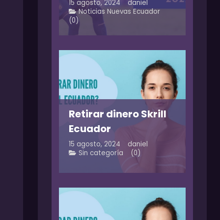
15 agosto, 2024
daniel
Noticias Nuevas Ecuador
(0)
Retirar dinero Skrill
Ecuador
15 agosto, 2024
daniel
Sin categoría
(0)