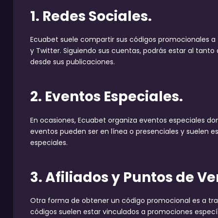
1. Redes Sociales.
Ecuabet suele compartir sus códigos promocionales a t
y Twitter. Siguiendo sus cuentas, podrás estar al tant
desde sus publicaciones.
2. Eventos Especiales.
En ocasiones, Ecuabet organiza eventos especiales don
eventos pueden ser en línea o presenciales y suelen e
especiales.
3. Afiliados y Puntos de Ve
Otra forma de obtener un código promocional es a tr
códigos suelen estar vinculados a promociones específ