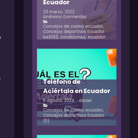
Ecuador
23 marzo, 2022
Andreina Garmendia
Concejos de casino ecuador
,
Concejos deportivos Ecuador
n
bet593
,
condiciones
,
ecuador
,
términos
(0)
s
Teléfono de
Aciértala en Ecuador
5 agosto, 2024
daniel
Concejos de casino ecuador
,
Concejos deportivos Ecuador
(0)