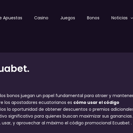
e Apuestas
Casino
Juegos
Bonos
Noticias
uabet.
y los bonos juegan un papel fundamental para atraer y mantene
re los apostadores ecuatorianos es
cómo usar el código
arios la oportunidad de obtener descuentos o premios adicionale
activo significativo para quienes buscan maximizar sus ganancias.
 usar, y aprovechar al máximo el código promocional Ecuabet .