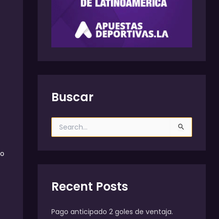
Buscar
B
u
s
co
c
a
r
Recent Posts
p
o
r
Pago anticipado 2 goles de ventaja.
: