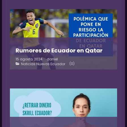
Rumores de Ecuador en Qatar
15 agosto, 2024
daniel
(0)
Noticias Nuevas Ecuador