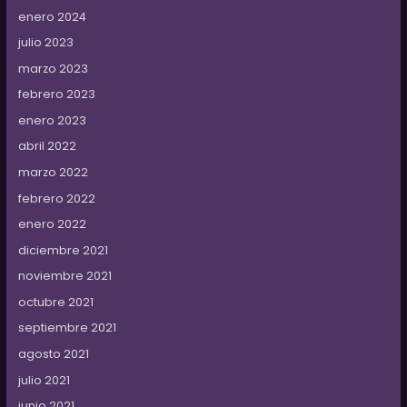
enero 2024
julio 2023
marzo 2023
febrero 2023
enero 2023
abril 2022
marzo 2022
febrero 2022
enero 2022
diciembre 2021
noviembre 2021
octubre 2021
septiembre 2021
agosto 2021
julio 2021
junio 2021