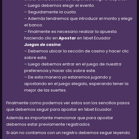
– Luego debemos elegir el evento.
– Seguidamente la cuota.
– Además tendremos que introducir el monto y elegir
el banco.
– Finalmente es necesario realizar la apuesta
haciendo clic en
Apostar
en 1xbet Ecuador
Juegos de casino:
– Debemos ubicar la sección de casino y hacer clic
sobre esta.
– Luego debemos entrar en el juego de nuestra
preferencia y hacer clic sobre este.
– De esta manera ya estaremos jugando y
apostando en el juego elegido, esperando tener la
mejor de las suertes.
Finalmente como podemos ver estos son los sencillos pasos
que debemos seguir para apostar en 1xbet Ecuador.
Además es importante mencionar que para apostar
debemos estar previamente registrados.
Si aún no contamos con un registro debemos seguir leyendo.