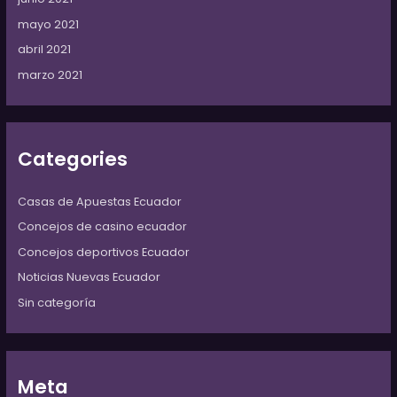
mayo 2021
abril 2021
marzo 2021
Categories
Casas de Apuestas Ecuador
Concejos de casino ecuador
Concejos deportivos Ecuador
Noticias Nuevas Ecuador
Sin categoría
Meta