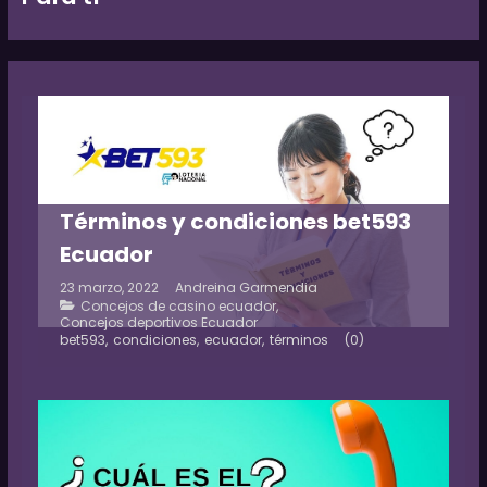
Términos y condiciones bet593
Ecuador
23 marzo, 2022
Andreina Garmendia
Concejos de casino ecuador
,
Concejos deportivos Ecuador
bet593
,
condiciones
,
ecuador
,
términos
(0)