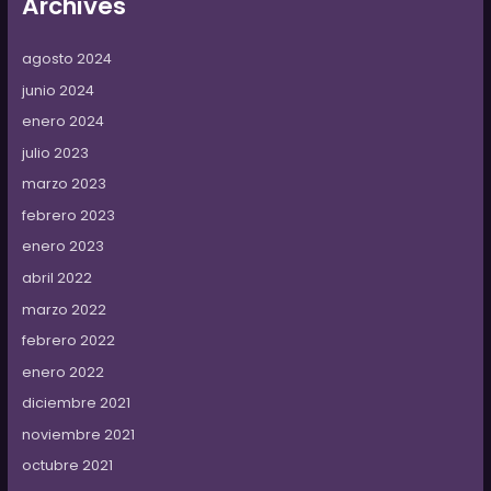
Archives
agosto 2024
junio 2024
enero 2024
julio 2023
marzo 2023
febrero 2023
enero 2023
abril 2022
marzo 2022
febrero 2022
enero 2022
diciembre 2021
noviembre 2021
octubre 2021