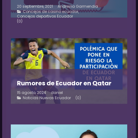
20 septiembre, 2021
Andreina Garmendia
Concejos de casino ecuador
,
Concejos deportivos Ecuador
(0)
Rumores de Ecuador en Qatar
15 agosto, 2024
daniel
(0)
Noticias Nuevas Ecuador