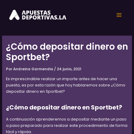
Ir
Post
Main
al
navigation
contenido
Menu
¿Cómo depositar dinero en
Sportbet?
Por
Andreina Garmendia
/
24 junio, 2021
Es imprescindible realizar un importe antes de hacer una
puesta, es por esta razón que hoy hablaremos sobre ¿Cómo
depositar dinero en Sportbet?
¿Cómo depositar dinero en Sportbet?
A continuación aprenderemos a depositar mediante un paso
a paso preparado para realizar este procedimiento de forma
fácil y rápida.