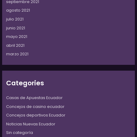
septiembre 2021
agosto 2021
julio 2021
junio 2021
mayo 2021
abril 2021
marzo 2021
Categories
Casas de Apuestas Ecuador
Concejos de casino ecuador
Concejos deportivos Ecuador
Noticias Nuevas Ecuador
Sin categoría