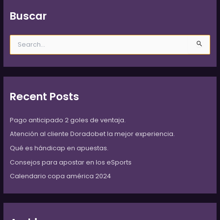
Buscar
B
u
s
c
a
r
Recent Posts
p
o
Pago anticipado 2 goles de ventaja.
r
:
Atención al cliente Doradobet la mejor experiencia.
Qué es hándicap en apuestas.
Consejos para apostar en los eSports
Calendario copa américa 2024