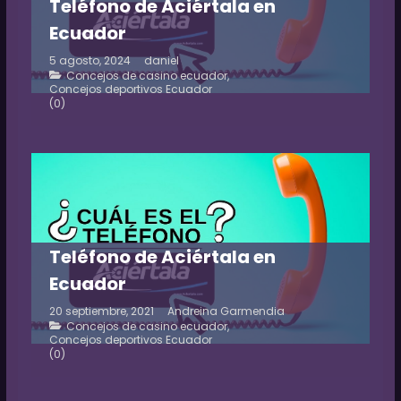
Teléfono de Aciértala en
Ecuador
5 agosto, 2024
daniel
Concejos de casino ecuador
,
Concejos deportivos Ecuador
(0)
Teléfono de Aciértala en
Ecuador
20 septiembre, 2021
Andreina Garmendia
Concejos de casino ecuador
,
Concejos deportivos Ecuador
(0)