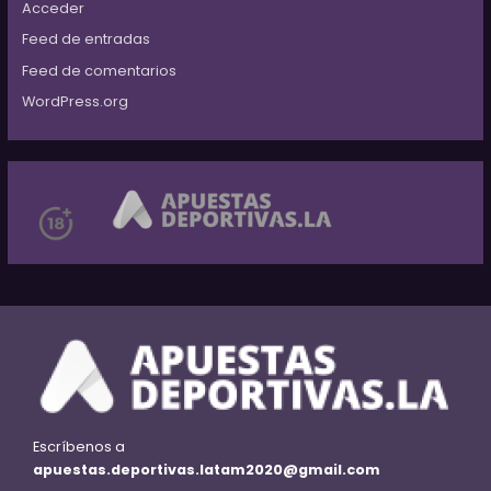
Acceder
Feed de entradas
Feed de comentarios
WordPress.org
Escríbenos a
apuestas.deportivas.latam2020@gmail.com