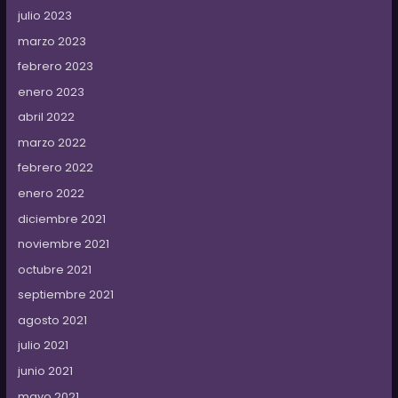
julio 2023
marzo 2023
febrero 2023
enero 2023
abril 2022
marzo 2022
febrero 2022
enero 2022
diciembre 2021
noviembre 2021
octubre 2021
septiembre 2021
agosto 2021
julio 2021
junio 2021
mayo 2021