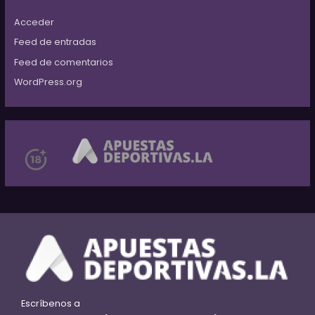
Acceder
Feed de entradas
Feed de comentarios
WordPress.org
Escríbenos a