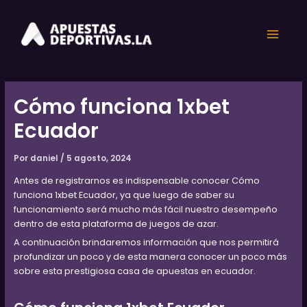
Ir
Post
Main
al
navigation
contenido
Menu
Cómo funciona 1xbet
Ecuador
Por
daniel
/
5 agosto, 2024
Antes de registrarnos es indispensable conocer Cómo
funciona 1xbet Ecuador, ya que luego de saber su
funcionamiento será mucho más fácil nuestro desempeño
dentro de esta plataforma de juegos de azar.
A continuación brindaremos información que nos permitirá
profundizar un poco y de esta manera conocer un poco más
sobre esta prestigiosa casa de apuestas en ecuador.