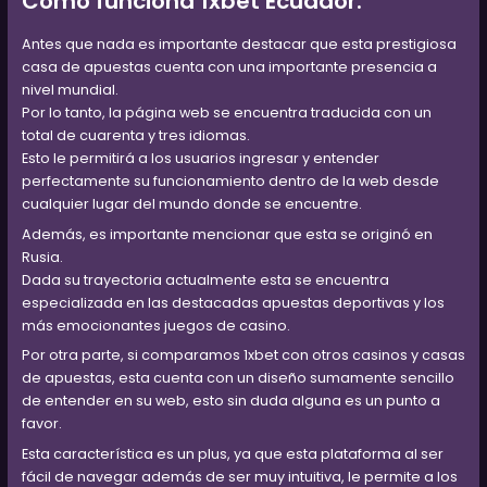
Cómo funciona 1xbet Ecuador.
Antes que nada es importante destacar que esta prestigiosa
casa de apuestas cuenta con una importante presencia a
nivel mundial.
Por lo tanto, la página web se encuentra traducida con un
total de cuarenta y tres idiomas.
Esto le permitirá a los usuarios ingresar y entender
perfectamente su funcionamiento dentro de la web desde
cualquier lugar del mundo donde se encuentre.
Además, es importante mencionar que esta se originó en
Rusia.
Dada su trayectoria actualmente esta se encuentra
especializada en las destacadas apuestas deportivas y los
más emocionantes juegos de casino.
Por otra parte, si comparamos 1xbet con otros casinos y casas
de apuestas, esta cuenta con un diseño sumamente sencillo
de entender en su web, esto sin duda alguna es un punto a
favor.
Esta característica es un plus, ya que esta plataforma al ser
fácil de navegar además de ser muy intuitiva, le permite a los