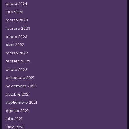
enero 2024
julio 2023
marzo 2023
febrero 2023
enero 2023
abril 2022
marzo 2022
febrero 2022
enero 2022
diciembre 2021
noviembre 2021
octubre 2021
septiembre 2021
agosto 2021
julio 2021
junio 2021