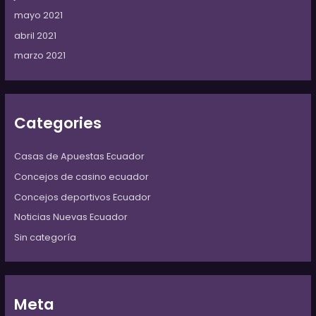
mayo 2021
abril 2021
marzo 2021
Categories
Casas de Apuestas Ecuador
Concejos de casino ecuador
Concejos deportivos Ecuador
Noticias Nuevas Ecuador
Sin categoría
Meta