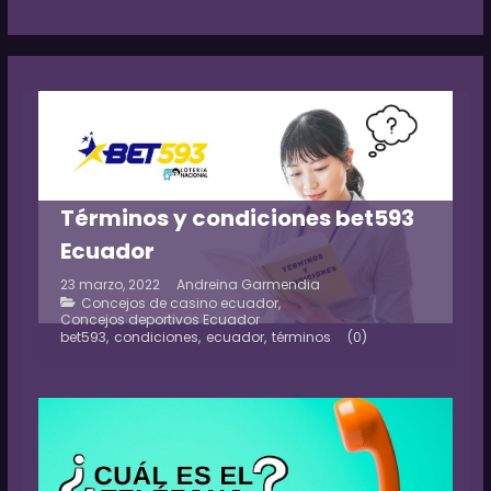
Términos y condiciones bet593
Ecuador
23 marzo, 2022
Andreina Garmendia
Concejos de casino ecuador
,
Concejos deportivos Ecuador
bet593
,
condiciones
,
ecuador
,
términos
(0)