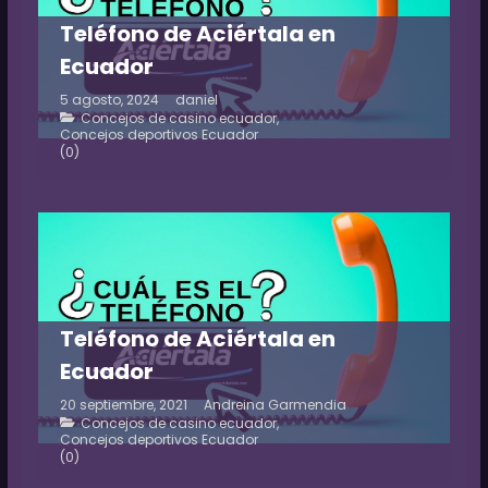
Teléfono de Aciértala en
Ecuador
5 agosto, 2024
daniel
Concejos de casino ecuador
,
Concejos deportivos Ecuador
(0)
Teléfono de Aciértala en
Ecuador
20 septiembre, 2021
Andreina Garmendia
Concejos de casino ecuador
,
Concejos deportivos Ecuador
(0)