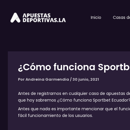
Ir
Post
al
navigation
contenido
Inicio
Casas d
¿Cómo funciona Sportb
Por
Andreina Garmendia
/
30 junio, 2021
Antes de registrarnos en cualquier casa de apuestas d
que hoy sabremos ¿Cómo funciona Sportbet Ecuador
Antes que nada es importante mencionar que el funci
fácil funcionamiento de los usuarios.