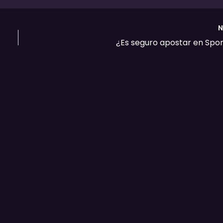
¿Es seguro apostar en Spo