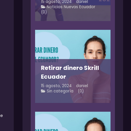
15 agosto, 2024
daniel
Noticias Nuevas Ecuador
(0)
Retirar dinero Skrill
Ecuador
15 agosto, 2024
daniel
Sin categoría
(0)
de