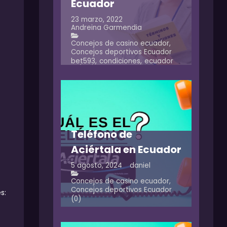
Ecuador
23 marzo, 2022
Andreina Garmendia
Concejos de casino ecuador
,
Concejos deportivos Ecuador
bet593
,
condiciones
,
ecuador
,
términos
(0)
Teléfono de
Aciértala en Ecuador
5 agosto, 2024
daniel
Concejos de casino ecuador
,
Concejos deportivos Ecuador
s:
(0)