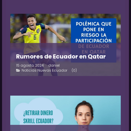
Rumores de Ecuador en Qatar
15 agosto, 2024
daniel
(0)
Noticias Nuevas Ecuador