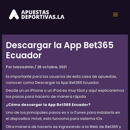
Ir
Post
Main
al
navigation
contenido
Menu
Descargar la App Bet365
Ecuador
Por
luisaadmin
/
26 octubre, 2021
Es importante para los usuarios de esta casa de apuestas,
conocer como Descargar la App Bet365 Ecuador.
Desde un un iPhone o un iPad es muy fácil y aquí explicaremos
los pasos para hacerlo de manera rápida.
¿Cómo descargar la App Bet365 Ecuador?
Uno de los principales pasos es ir a iTunes para instalarla en
el dispositivo móvil, esto funciona para sistema iOs.
Otra manera de hacerlo es ingresando a la Web de Bet365 y