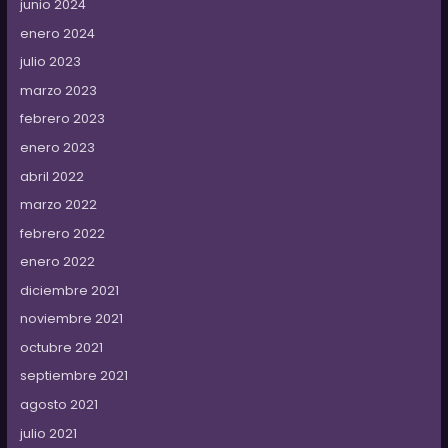
junio 2024
enero 2024
julio 2023
marzo 2023
febrero 2023
enero 2023
abril 2022
marzo 2022
febrero 2022
enero 2022
diciembre 2021
noviembre 2021
octubre 2021
septiembre 2021
agosto 2021
julio 2021