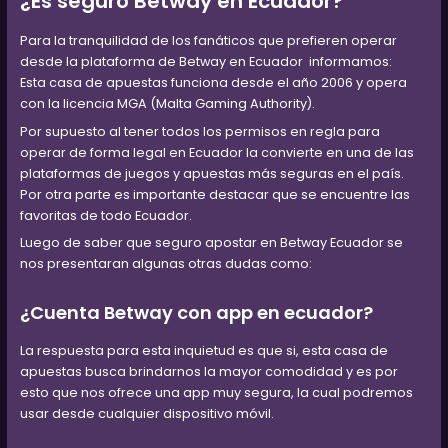
¿Es seguro Betway en Ecuador?
Para la tranquilidad de los fanáticos que prefieren operar
desde la plataforma de Betway en Ecuador informamos:
Esta casa de apuestas funciona desde el año 2006 y opera
con la licencia MGA (Malta Gaming Authority).
Por supuesto al tener todos los permisos en regla para
operar de forma legal en Ecuador la convierte en una de las
plataformas de juegos y apuestas más seguras en el país.
Por otra parte es importante destacar que se encuentre las
favoritas de todo Ecuador.
Luego de saber que seguro apostar en Betway Ecuador se
nos presentaran algunas otras dudas como:
¿Cuenta Betway con app en ecuador?
La respuesta para esta inquietud es que si, esta casa de
apuestas busca brindarnos la mayor comodidad y es por
esto que nos ofrece una app muy segura, la cual podremos
usar desde cualquier dispositivo móvil.