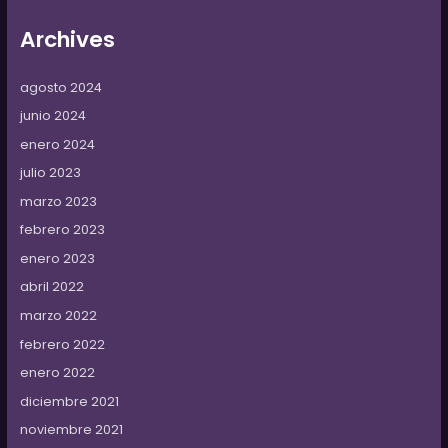
Archives
agosto 2024
junio 2024
enero 2024
julio 2023
marzo 2023
febrero 2023
enero 2023
abril 2022
marzo 2022
febrero 2022
enero 2022
diciembre 2021
noviembre 2021