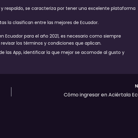
y respaldo, se caracteriza por tener una excelente plataforma
 la clasifican entre las mejores de Ecuador.
n Ecuador para el año 2021, es necesario como siempre
revisar los términos y condiciones que aplican.
e las App, identificar la que mejor se acomode al gusto y
Cómo ingresar en Aciértala E