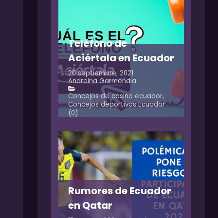
Teléfono de
Aciértala en Ecuador
20 septiembre, 2021
Andreina Garmendia
Concejos de casino ecuador
,
Concejos deportivos Ecuador
(0)
Rumores de Ecuador
en Qatar