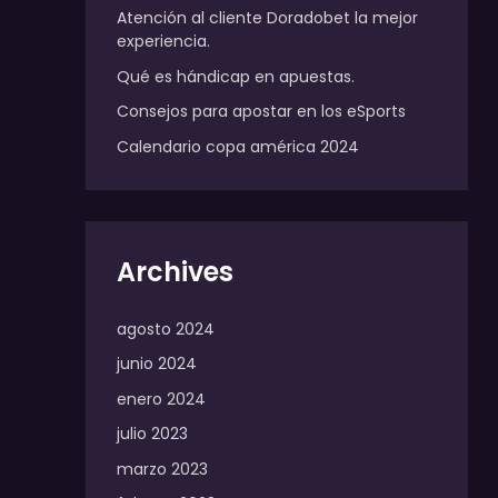
Atención al cliente Doradobet la mejor
experiencia.
Qué es hándicap en apuestas.
Consejos para apostar en los eSports
Calendario copa américa 2024
Archives
agosto 2024
junio 2024
enero 2024
julio 2023
marzo 2023