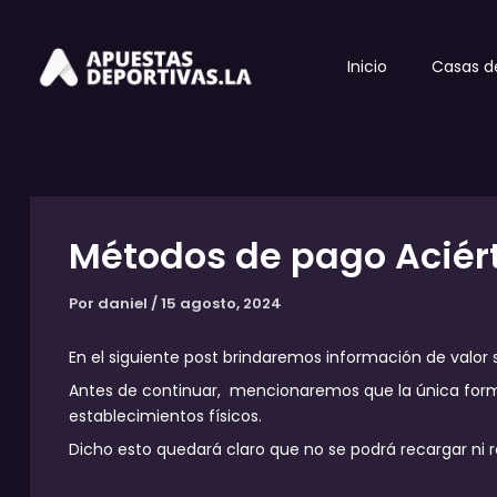
Ir
Post
al
navigation
contenido
Inicio
Casas d
Métodos de pago Aciér
Por
daniel
/
15 agosto, 2024
En el siguiente post brindaremos información de valor 
Antes de continuar, mencionaremos que la única forma
establecimientos físicos.
Dicho esto quedará claro que no se podrá recargar ni r