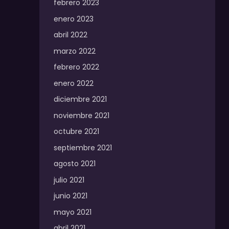
febrero 2023
enero 2023
abril 2022
marzo 2022
febrero 2022
enero 2022
diciembre 2021
noviembre 2021
octubre 2021
septiembre 2021
agosto 2021
julio 2021
junio 2021
mayo 2021
abril 2021