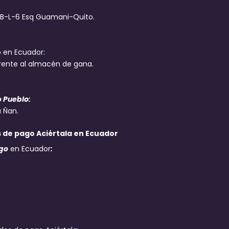
 PB-L-6 Esq Guamani-Quito.
en Ecuador:
rente al almacén de gana.
 Pueblo:
a Ñan.
de pago Aciértala en Ecuador
go
en Ecuador
: