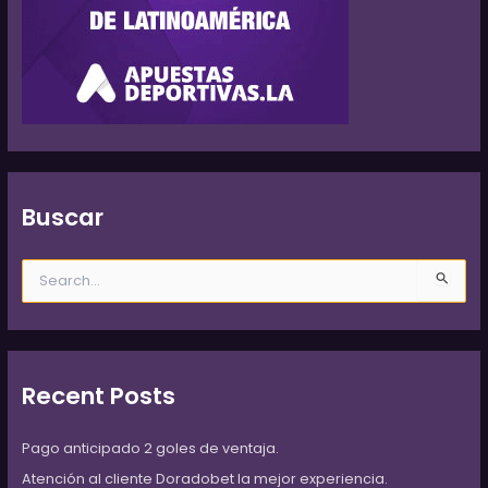
Buscar
B
u
s
c
a
r
Recent Posts
p
o
Pago anticipado 2 goles de ventaja.
r
:
Atención al cliente Doradobet la mejor experiencia.