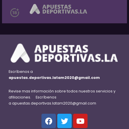
Escríbenos a
apuestas.deportivas.latam2020@gmail.com
Revise mas información sobre todos nuestros servicios y
afiliaciones. Escríbenos
a
apuestas.deportivas.latam2020@gmail.com
F
T
Y
a
w
o