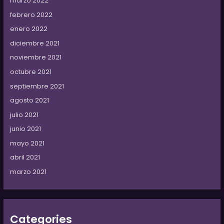
marzo 2022
febrero 2022
enero 2022
diciembre 2021
noviembre 2021
octubre 2021
septiembre 2021
agosto 2021
julio 2021
junio 2021
mayo 2021
abril 2021
marzo 2021
Categories