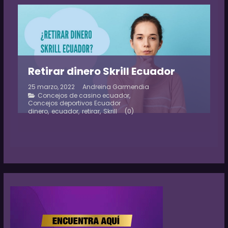
Retirar dinero Skrill Ecuador
25 marzo, 2022
Andreina Garmendia
Concejos de casino ecuador
,
Concejos deportivos Ecuador
dinero
,
ecuador
,
retirar
,
Skrill
(0)