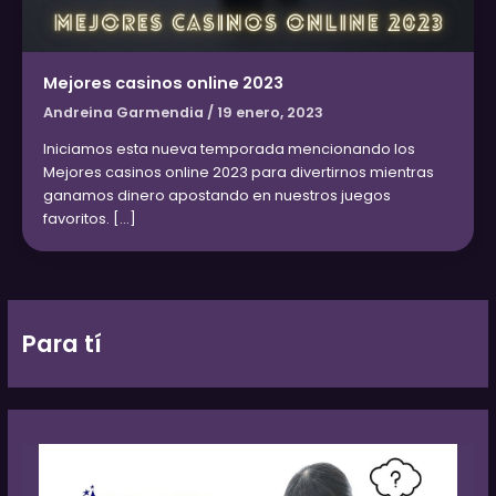
Mejores casinos online 2023
Andreina Garmendia
/
19 enero, 2023
Iniciamos esta nueva temporada mencionando los
Mejores casinos online 2023 para divertirnos mientras
ganamos dinero apostando en nuestros juegos
favoritos. […]
Para tí