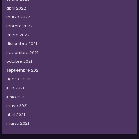
abril 2022
marzo 2022
febrero 2022
enero 2022
diciembre 2021
noviembre 2021
octubre 2021
septiembre 2021
agosto 2021
julio 2021
junio 2021
mayo 2021
abril 2021
marzo 2021