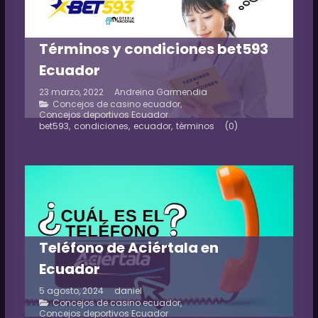
Términos y condiciones bet593
Ecuador
23 marzo, 2022
Andreina Garmendia
Concejos de casino ecuador
,
Concejos deportivos Ecuador
bet593
,
condiciones
,
ecuador
,
términos
(0)
Teléfono de Aciértala en
Ecuador
5 agosto, 2024
daniel
Concejos de casino ecuador
,
Concejos deportivos Ecuador