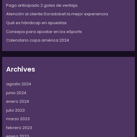
o
Pago anticipado 2 goles de ventaja.
r
:
Atención al cliente Doradobet la mejor experiencia.
Qué es hándicap en apuestas.
Consejos para apostar en los eSports
Calendario copa américa 2024
Archives
agosto 2024
junio 2024
enero 2024
julio 2023
marzo 2023
febrero 2023
enero 2023