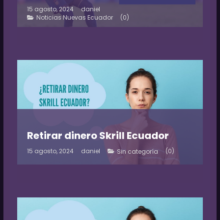
15 agosto, 2024
daniel
(0)
Noticias Nuevas Ecuador
Retirar dinero Skrill Ecuador
15 agosto, 2024
daniel
(0)
Sin categoría