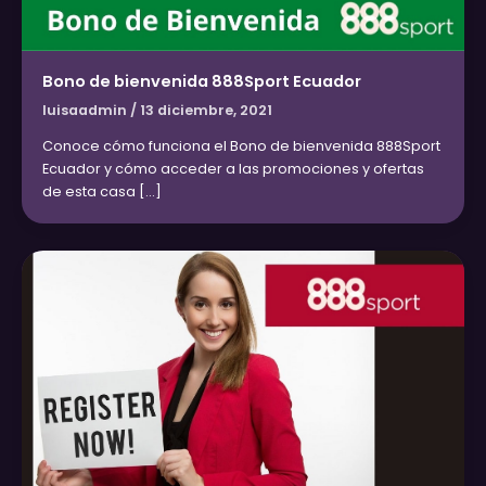
Bono de bienvenida 888Sport Ecuador
luisaadmin
/
13 diciembre, 2021
Conoce cómo funciona el Bono de bienvenida 888Sport
Ecuador y cómo acceder a las promociones y ofertas
de esta casa […]