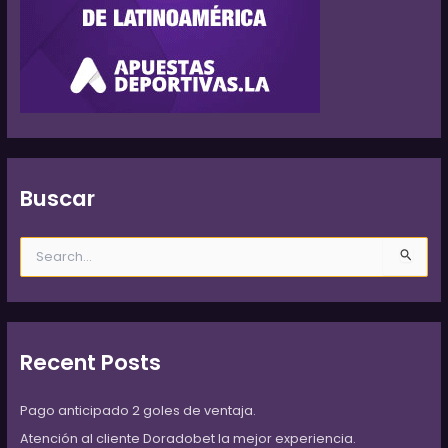
Buscar
B
u
s
c
a
r
Recent Posts
p
o
Pago anticipado 2 goles de ventaja.
r
:
Atención al cliente Doradobet la mejor experiencia.