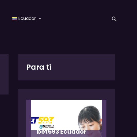
Buscar
Ecuador
Para tí
Términos y
condiciones
bet593 Ecuador