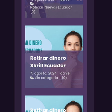
Noticias Nuevas Ecuador
(0)
Retirar dinero
Skrill Ecuador
15 agosto, 2024
daniel
Sin categoría
(0)
Retirar dinero