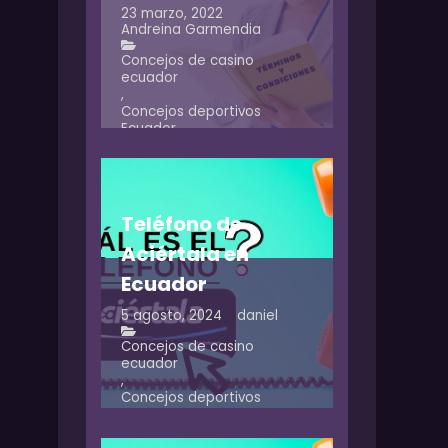
23 marzo, 2022
Andreina Garmendia
Concejos de casino
ecuador
,
Concejos deportivos
Ecuador
bet593
,
condiciones
,
ecuador
,
términos
(0)
Teléfono de
Aciértala en
Ecuador
5 agosto, 2024
daniel
Concejos de casino
ecuador
,
Concejos deportivos
Ecuador
(0)