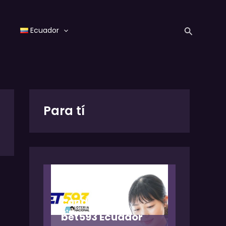
Buscar
Ecuador
Para tí
Términos y
condiciones
bet593 Ecuador