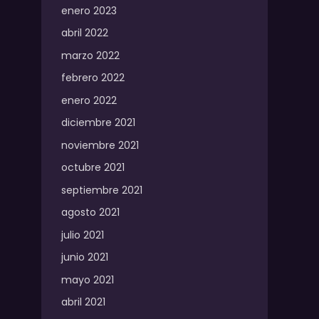
enero 2023
abril 2022
marzo 2022
febrero 2022
enero 2022
diciembre 2021
noviembre 2021
octubre 2021
septiembre 2021
agosto 2021
julio 2021
junio 2021
mayo 2021
abril 2021