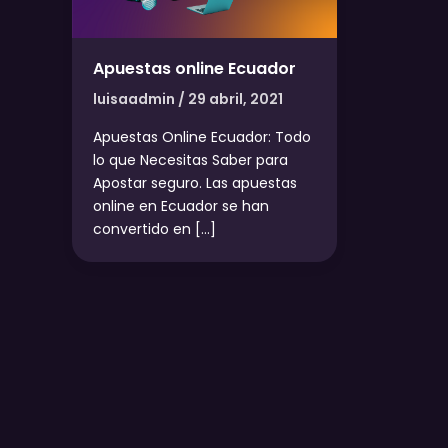
Apuestas online Ecuador
luisaadmin
/
29 abril, 2021
Apuestas Online Ecuador: Todo
lo que Necesitas Saber para
Apostar seguro. Las apuestas
online en Ecuador se han
convertido en […]