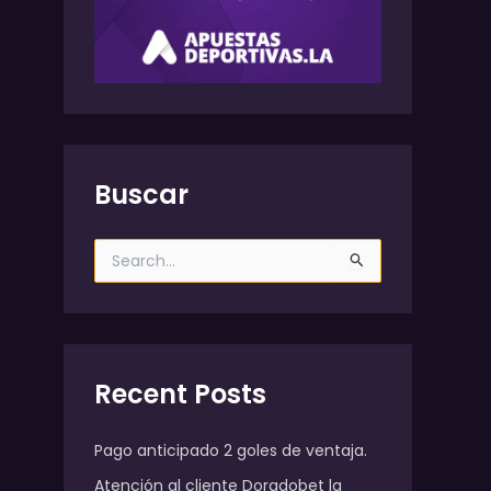
Buscar
B
u
s
c
a
r
Recent Posts
p
o
r
Pago anticipado 2 goles de ventaja.
:
Atención al cliente Doradobet la