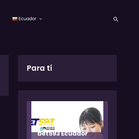
Buscar
Ecuador
Para tí
Términos y
condiciones
bet593 Ecuador