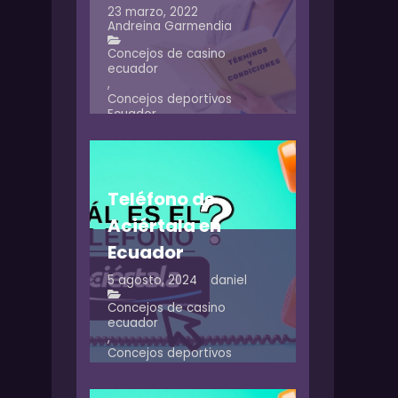
23 marzo, 2022
Andreina Garmendia
Concejos de casino
ecuador
,
Concejos deportivos
Ecuador
bet593
,
condiciones
,
ecuador
,
términos
(0)
Teléfono de
Aciértala en
Ecuador
5 agosto, 2024
daniel
Concejos de casino
ecuador
,
Concejos deportivos
Ecuador
(0)