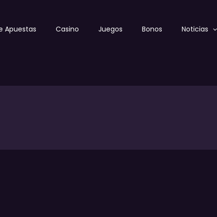
e Apuestas
Casino
Juegos
Bonos
Noticias