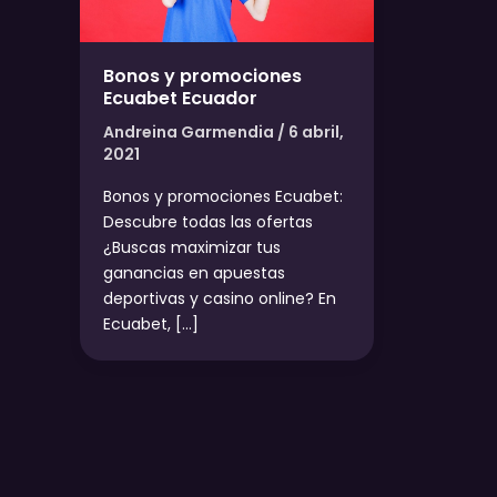
Bonos y promociones
Ecuabet Ecuador
Andreina Garmendia
/
6 abril,
2021
Bonos y promociones Ecuabet:
Descubre todas las ofertas
¿Buscas maximizar tus
ganancias en apuestas
deportivas y casino online? En
Ecuabet, […]