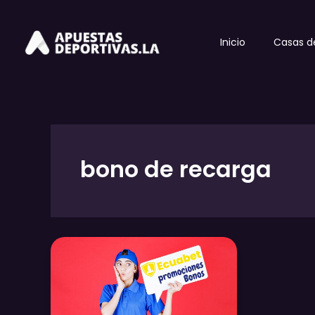
Ir
al
contenido
Inicio
Casas d
bono de recarga