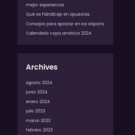
mejor experiencia.
Qué es hándicap en apuestas.
Consejos para apostar en los eSports
Calendario copa américa 2024
Archives
agosto 2024
junio 2024
enero 2024
julio 2023
marzo 2023
febrero 2023