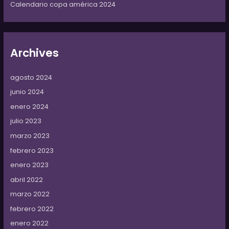
Calendario copa américa 2024
Archives
agosto 2024
junio 2024
enero 2024
julio 2023
marzo 2023
febrero 2023
enero 2023
abril 2022
marzo 2022
febrero 2022
enero 2022