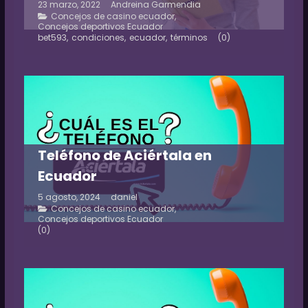
23 marzo, 2022
Andreina Garmendia
Concejos de casino ecuador
,
Concejos deportivos Ecuador
bet593
,
condiciones
,
ecuador
,
términos
(0)
Teléfono de Aciértala en
Ecuador
5 agosto, 2024
daniel
Concejos de casino ecuador
,
Concejos deportivos Ecuador
(0)