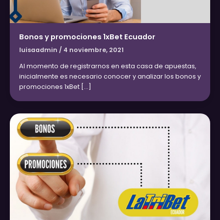
Bonos y promociones 1xBet Ecuador
luisaadmin
/
4 noviembre, 2021
Al momento de registrarnos en esta casa de apuestas,
inicialmente es necesario conocer y analizar los bonos y
promociones 1xBet […]