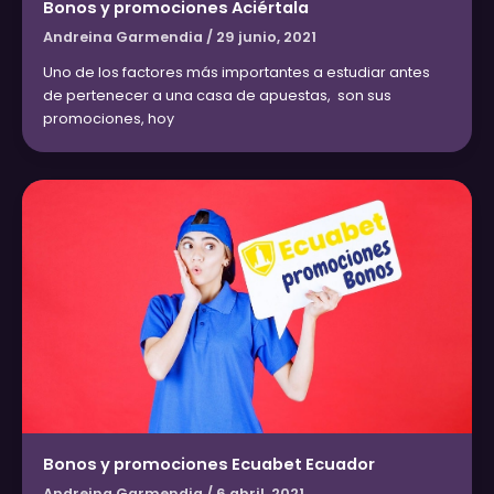
Bonos y promociones Aciértala
Andreina Garmendia
/
29 junio, 2021
Uno de los factores más importantes a estudiar antes
de pertenecer a una casa de apuestas, son sus
promociones, hoy
Bonos y promociones Ecuabet Ecuador
Andreina Garmendia
/
6 abril, 2021