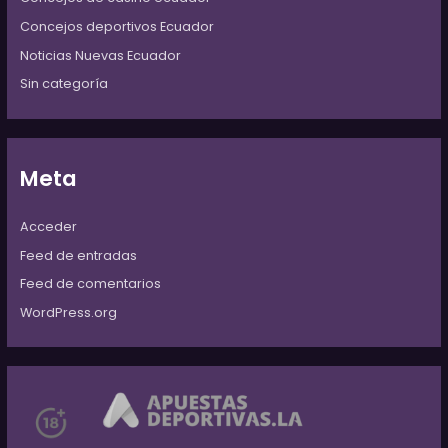
Concejos deportivos Ecuador
Noticias Nuevas Ecuador
Sin categoría
Meta
Acceder
Feed de entradas
Feed de comentarios
WordPress.org