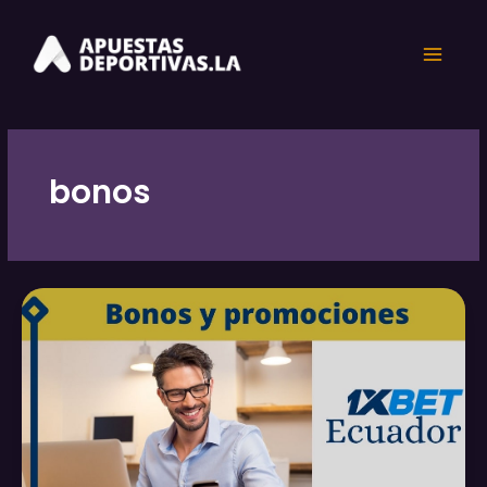
Ir
Main
al
contenido
Menu
bonos