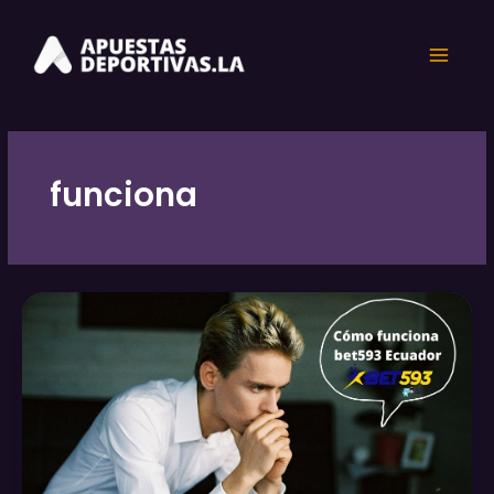
Ir
Main
al
contenido
Menu
funciona