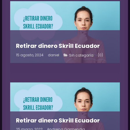
Retirar dinero Skrill Ecuador
15 agosto, 2024
daniel
(0)
Sin categoría
Retirar dinero Skrill Ecuador
25 marzo, 2022
Andreina Garmendia