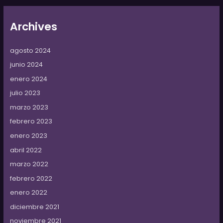
Archives
agosto 2024
junio 2024
enero 2024
julio 2023
marzo 2023
febrero 2023
enero 2023
abril 2022
marzo 2022
febrero 2022
enero 2022
diciembre 2021
noviembre 2021