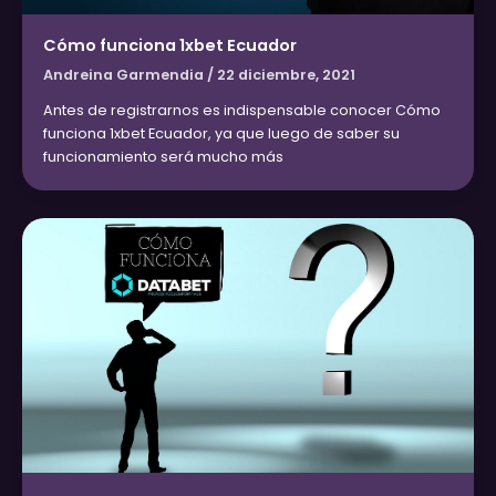
Cómo funciona 1xbet Ecuador
Andreina Garmendia
/
22 diciembre, 2021
Antes de registrarnos es indispensable conocer Cómo
funciona 1xbet Ecuador, ya que luego de saber su
funcionamiento será mucho más