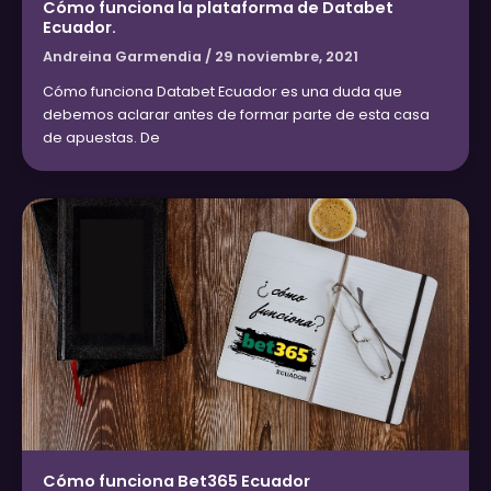
Cómo funciona la plataforma de Databet
Ecuador.
Andreina Garmendia
/
29 noviembre, 2021
Cómo funciona Databet Ecuador es una duda que
debemos aclarar antes de formar parte de esta casa
de apuestas. De
Cómo funciona Bet365 Ecuador