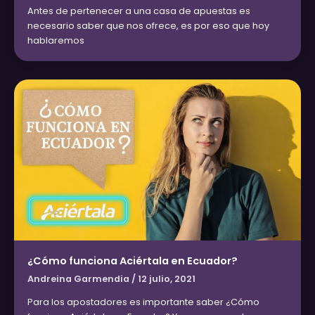
Antes de pertenecer a una casa de apuestas es
necesario saber que nos ofrece, es por eso que hoy
hablaremos
¿Cómo funciona Aciértala en Ecuador?
Andreina Garmendia
/
12 julio, 2021
Para los apostadores es importante saber ¿Cómo