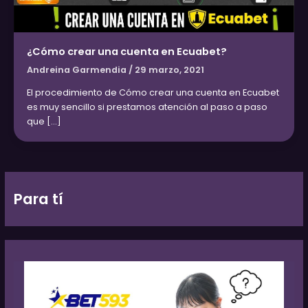
¿Cómo crear una cuenta en Ecuabet?
Andreina Garmendia
/
29 marzo, 2021
El procedimiento de Cómo crear una cuenta en Ecuabet
es muy sencillo si prestamos atención al paso a paso
que […]
Para tí