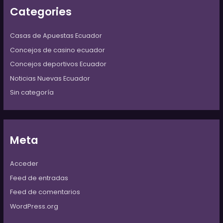
Categories
Casas de Apuestas Ecuador
Concejos de casino ecuador
Concejos deportivos Ecuador
Noticias Nuevas Ecuador
Sin categoría
Meta
Acceder
Feed de entradas
Feed de comentarios
WordPress.org