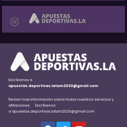
Escríbenos a
apuestas.deportivas.latam2020@gmail.com
Revise mas información sobre todos nuestros servicios y
afiliaciones. Escríbenos
a
apuestas.deportivas.latam2020@gmail.com
F
T
Y