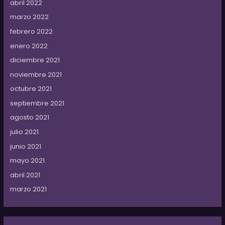
abril 2022
marzo 2022
febrero 2022
enero 2022
diciembre 2021
noviembre 2021
octubre 2021
septiembre 2021
agosto 2021
julio 2021
junio 2021
mayo 2021
abril 2021
marzo 2021