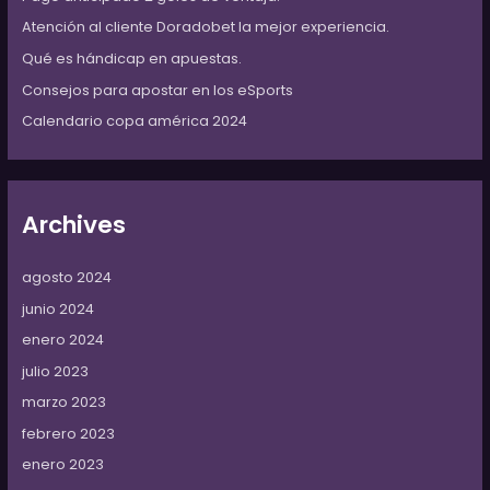
r
:
Atención al cliente Doradobet la mejor experiencia.
Qué es hándicap en apuestas.
Consejos para apostar en los eSports
Calendario copa américa 2024
Archives
agosto 2024
junio 2024
enero 2024
julio 2023
marzo 2023
febrero 2023
enero 2023