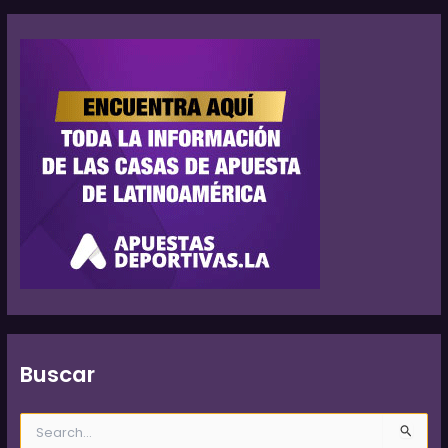
Buscar
S