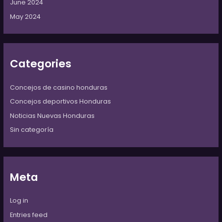
June 2024
May 2024
Categories
Concejos de casino honduras
Concejos deportivos Honduras
Noticias Nuevas Honduras
Sin categoría
Meta
Log in
Entries feed