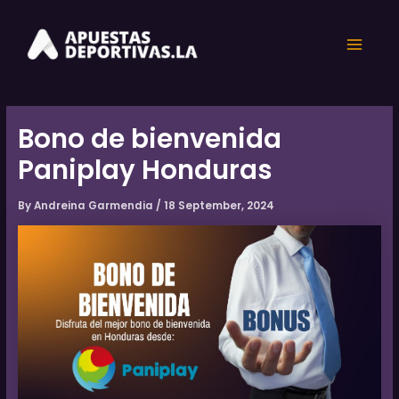
Skip
Post
Main
to
navigation
content
Menu
Bono de bienvenida
Paniplay Honduras
By
Andreina Garmendia
/
18 September, 2024