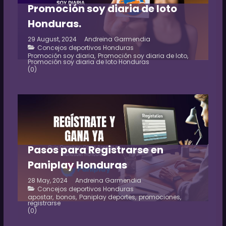
Promoción soy diaria de loto
Honduras.
29 August, 2024
Andreina Garmendia
Concejos deportivos Honduras
Promoción soy diaria
,
Promoción soy diaria de loto
,
Promoción soy diaria de loto Honduras
(0)
Pasos para Registrarse en
Paniplay Honduras
28 May, 2024
Andreina Garmendia
Concejos deportivos Honduras
apostar
,
bonos
,
Paniplay deportes
,
promociones
,
registrarse
(0)