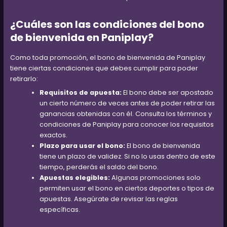
¿Cuáles son las condiciones del bono
de bienvenida en Paniplay?
Como toda promoción, el bono de bienvenida de Paniplay
tiene ciertas condiciones que debes cumplir para poder
retirarlo:
Requisitos de apuesta:
El bono debe ser apostado
un cierto número de veces antes de poder retirar las
ganancias obtenidas con él. Consulta los términos y
condiciones de Paniplay para conocer los requisitos
exactos.
Plazo para usar el bono:
El bono de bienvenida
tiene un plazo de validez. Si no lo usas dentro de este
tiempo, perderás el saldo del bono.
Apuestas elegibles:
Algunas promociones solo
permiten usar el bono en ciertos deportes o tipos de
apuestas. Asegúrate de revisar las reglas
específicas.