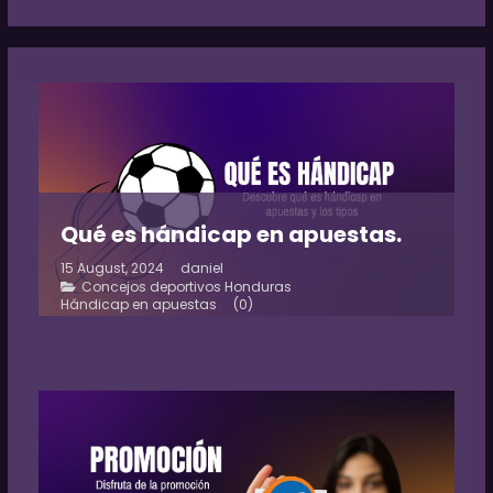
Qué es hándicap en apuestas.
15 August, 2024
daniel
Concejos deportivos Honduras
Hándicap en apuestas
(0)