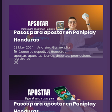
Pasos para apostar en Paniplay
Honduras
28 May, 2024
Andreina Garmendia
Concejos deportivos Honduras
apostar
,
apuestas
,
bonos
,
deportes
,
promociones
,
registrarse
(0)
Pasos para apostar en Paniplay
Honduras