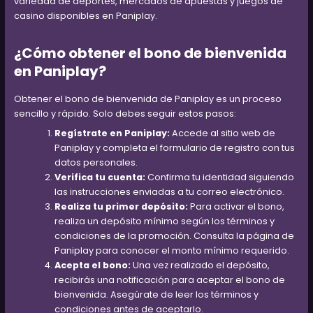
variedad de deportes, mercados de apuestas y juegos de
casino disponibles en Paniplay.
¿Cómo obtener el bono de bienvenida
en Paniplay?
Obtener el bono de bienvenida de Paniplay es un proceso
sencillo y rápido. Solo debes seguir estos pasos:
Regístrate en Paniplay:
Accede al sitio web de
Paniplay y completa el formulario de registro con tus
datos personales.
Verifica tu cuenta:
Confirma tu identidad siguiendo
las instrucciones enviadas a tu correo electrónico.
Realiza tu primer depósito:
Para activar el bono,
realiza un depósito mínimo según los términos y
condiciones de la promoción. Consulta la página de
Paniplay para conocer el monto mínimo requerido.
Acepta el bono:
Una vez realizado el depósito,
recibirás una notificación para aceptar el bono de
bienvenida. Asegúrate de leer los términos y
condiciones antes de aceptarlo.