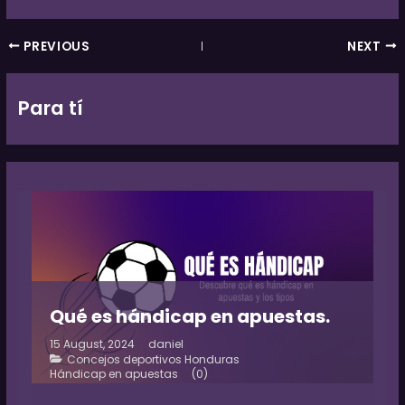
PREVIOUS
NEXT
Para tí
Qué es hándicap en apuestas.
15 August, 2024
daniel
Concejos deportivos Honduras
Hándicap en apuestas
(0)