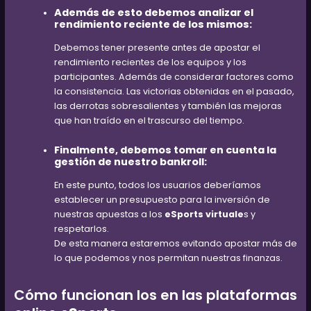
Además de esto debemos analizar el
rendimiento reciente de los mismos:
Debemos tener presente antes de apostar el
rendimiento recientes de los equipos y los
participantes. Además de considerar factores como
la consistencia. Las victorias obtenidas en el pasado,
las derrotas sobresalientes y también las mejoras
que han traído en el trascurso del tiempo.
Finalmente, debemos tomar en cuenta la
gestión de nuestro
bankroll:
En este punto, todos los usuarios deberíamos
establecer un presupuesto para la inversión de
nuestras apuestas a los
eSports virtuale
s y
respetarlos.
De esta manera estaremos evitando apostar más de
lo que podemos y nos permitan nuestras finanzas.
Cómo funcionan los en las plataformas