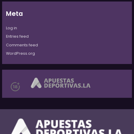
Meta
Log in
Entries feed
Comments feed
WordPress.org