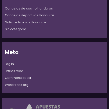
Concejos de casino honduras
Concejos deportivos Honduras
Noticias Nuevas Honduras
Sin categoría
Meta
Log in
Entries feed
Comments feed
WordPress.org