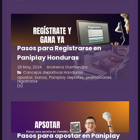
Pasos para Registrarse en
Paniplay Honduras
28 May, 2024
Andreina Garmendia
Concejos deportivos Honduras
apostar
,
bonos
,
Paniplay deportes
,
promociones
,
registrarse
(0)
Pasos para apostar en Paniplay