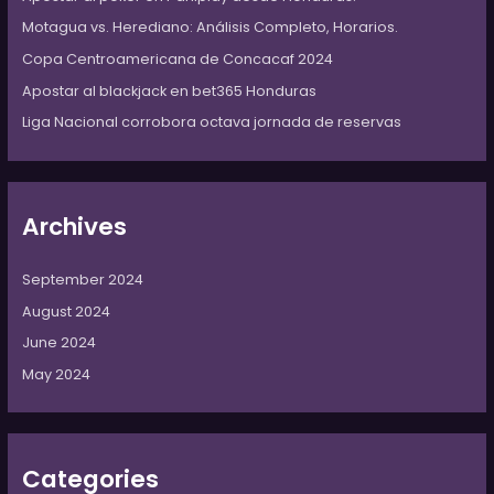
r
:
Motagua vs. Herediano: Análisis Completo, Horarios.
Copa Centroamericana de Concacaf 2024
Apostar al blackjack en bet365 Honduras
Liga Nacional corrobora octava jornada de reservas
Archives
September 2024
August 2024
June 2024
May 2024
Categories