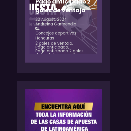
Pago anticipado 2
goles de ventaja
22 August, 2024
Andreina Garmendia
Concejos deportivos
Honduras
2 goles de ventaja
,
Pago anticipado
,
Pago anticipado 2 goles
de ventaja
(0)