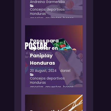
Andreina Garmendia
Concejos deportivos
Honduras
apostar
,
apuestas
,
bonos
,
deportes
,
promociones
,
registrarse
(0)
Pasos para
apostar en
Paniplay
Honduras
20 August, 2024
daniel
Concejos deportivos
Honduras
apostar
,
apuestas
,
bonos
,
deportes
,
promociones
(0)