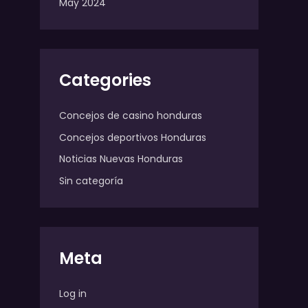
May 2024
Categories
Concejos de casino honduras
Concejos deportivos Honduras
Noticias Nuevas Honduras
Sin categoría
Meta
Log in