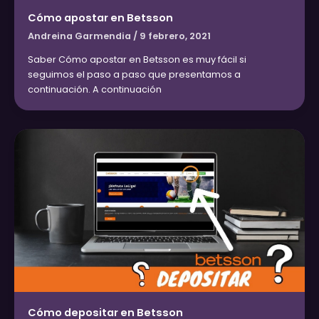
Cómo apostar en Betsson
Andreina Garmendia
/
9 febrero, 2021
Saber Cómo apostar en Betsson es muy fácil si
seguimos el paso a paso que presentamos a
continuación. A continuación
Cómo depositar en Betsson