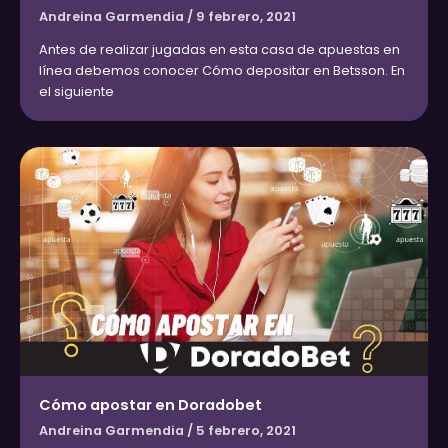
Andreina Garmendia
/
9 febrero, 2021
Antes de realizar jugadas en esta casa de apuestas en
línea debemos conocer Cómo depositar en Betsson. En
el siguiente
Cómo apostar en Doradobet
Andreina Garmendia
/
5 febrero, 2021