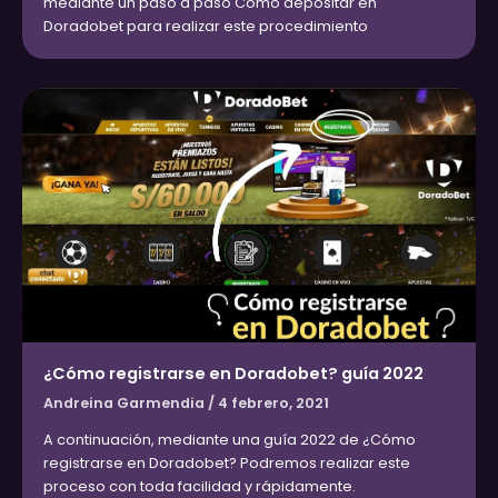
mediante un paso a paso Cómo depositar en
Doradobet para realizar este procedimiento
¿Cómo registrarse en Doradobet? guía 2022
Andreina Garmendia
/
4 febrero, 2021
A continuación, mediante una guía 2022 de ¿Cómo
registrarse en Doradobet? Podremos realizar este
proceso con toda facilidad y rápidamente.