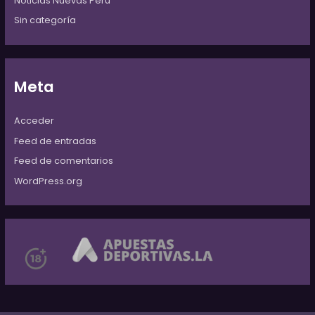
Noticias Nuevas Perú
Sin categoría
Meta
Acceder
Feed de entradas
Feed de comentarios
WordPress.org