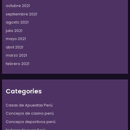
octubre 2021
septiembre 2021
agosto 2021
julio 2021
mayo 2021
abril 2021
marzo 2021
febrero 2021
Categories
Casas de Apuestas Perú
Concejos de casino perú
Concejos deportivos perú