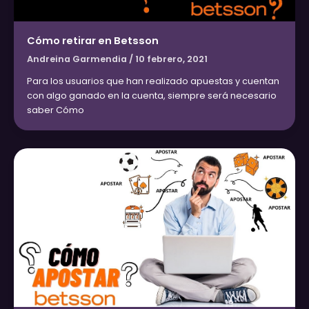
Cómo retirar en Betsson
Andreina Garmendia
/
10 febrero, 2021
Para los usuarios que han realizado apuestas y cuentan
con algo ganado en la cuenta, siempre será necesario
saber Cómo