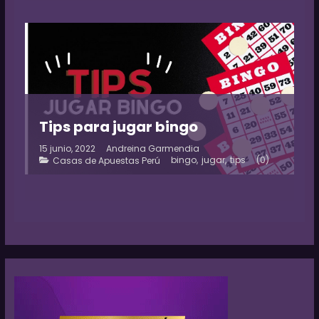
Tips para jugar bingo
15 junio, 2022
Andreina Garmendia
bingo
,
jugar
,
tips
(0)
Casas de Apuestas Perú