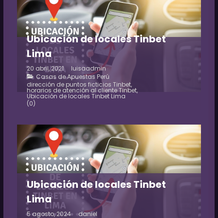
Ubicación de locales Tinbet
Lima
20 abril, 2021
luisaadmin
Casas de Apuestas Perú
dirección de puntos ficticios Tinbet
,
horarios de atención al cliente Tinbet
,
Ubicación de locales Tinbet Lima
(0)
Ubicación de locales Tinbet
Lima
5 agosto, 2024
daniel