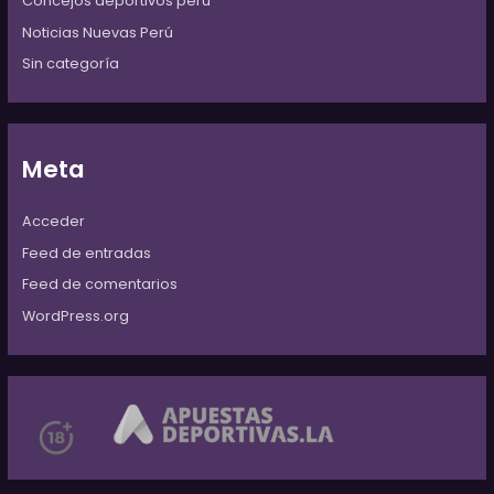
Concejos deportivos perú
Noticias Nuevas Perú
Sin categoría
Meta
Acceder
Feed de entradas
Feed de comentarios
WordPress.org