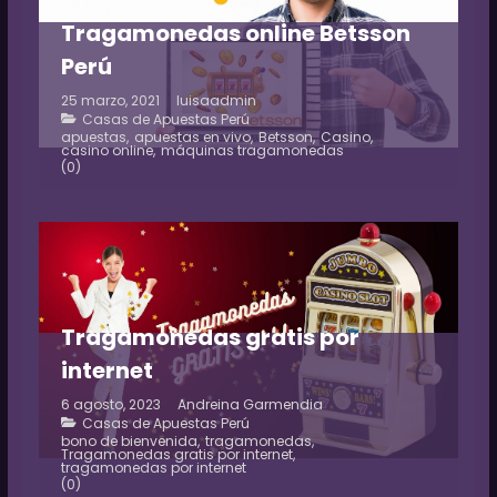
Tragamonedas online Betsson
Perú
25 marzo, 2021
luisaadmin
Casas de Apuestas Perú
apuestas
,
apuestas en vivo
,
Betsson
,
Casino
,
casino online
,
máquinas tragamonedas
(0)
Tragamonedas gratis por
internet
6 agosto, 2023
Andreina Garmendia
Casas de Apuestas Perú
bono de bienvenida
,
tragamonedas
,
Tragamonedas gratis por internet
,
tragamonedas por internet
(0)