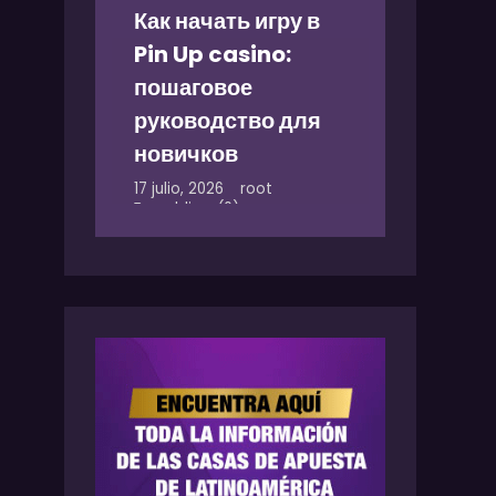
Как начать игру в
Pin Up casino:
пошаговое
руководство для
новичков
17 julio, 2026
root
public
(0)