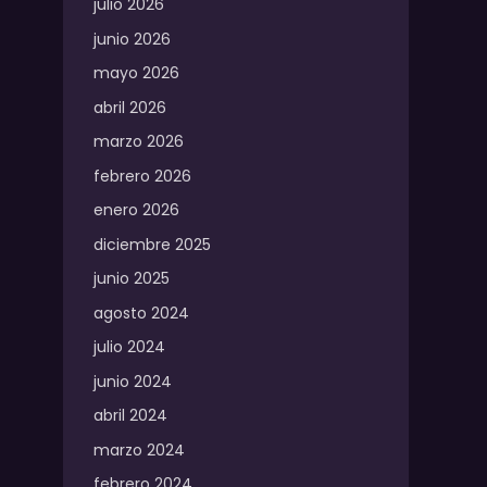
julio 2026
junio 2026
mayo 2026
abril 2026
marzo 2026
febrero 2026
enero 2026
diciembre 2025
junio 2025
agosto 2024
julio 2024
junio 2024
abril 2024
marzo 2024
febrero 2024