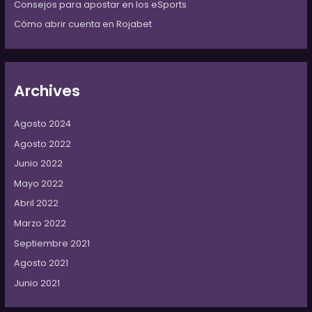
Consejos para apostar en los eSports
Cómo abrir cuenta en Rojabet
Archives
Agosto 2024
Agosto 2022
Junio 2022
Mayo 2022
Abril 2022
Marzo 2022
Septiembre 2021
Agosto 2021
Junio 2021