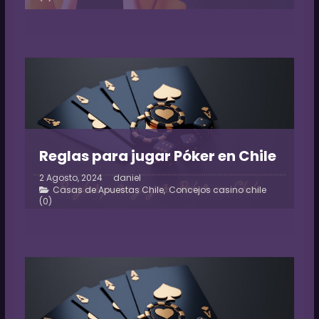
Reglas para jugar Póker en Chile
2 Agosto, 2024
daniel
Casas de Apuestas Chile
,
Concejos casino chile
(0)