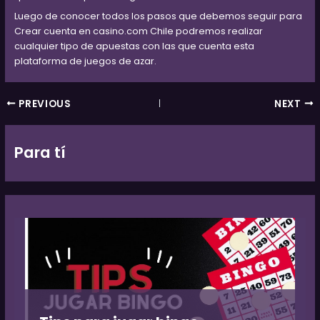
Luego de conocer todos los pasos que debemos seguir para
Crear cuenta en casino.com Chile podremos realizar
cualquier tipo de apuestas con las que cuenta esta
plataforma de juegos de azar.
PREVIOUS
NEXT
Para tí