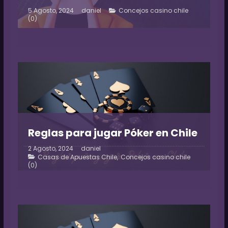
5 Agosto, 2024
daniel
Concejos casino chile
(0)
Reglas para jugar Póker en Chile
2 Agosto, 2024
daniel
Casas de Apuestas Chile
,
Concejos casino chile
(0)