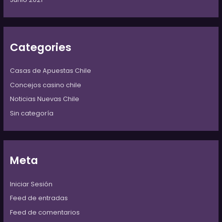
Categories
Casas de Apuestas Chile
Concejos casino chile
Noticias Nuevas Chile
Sin categoría
Meta
Iniciar Sesión
Feed de entradas
Feed de comentarios