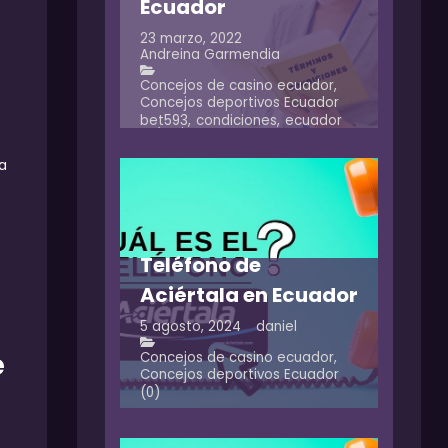
Ecuador
23 marzo, 2022
Andreina Garmendia
Concejos de casino ecuador
,
Concejos deportivos Ecuador
bet593
,
condiciones
,
ecuador
,
términos
(0)
a
Teléfono de
Aciértala en Ecuador
5 agosto, 2024
daniel
e
Concejos de casino ecuador
,
Concejos deportivos Ecuador
(0)