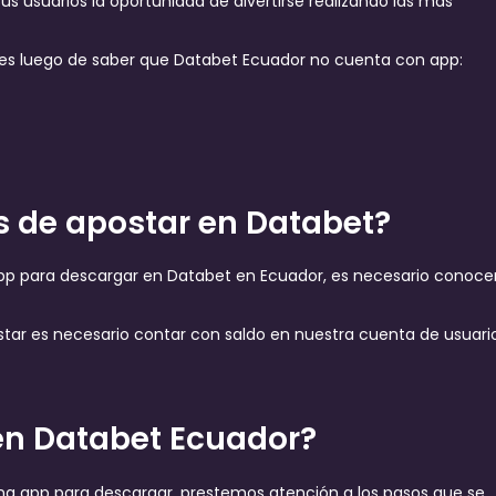
s usuarios la oportunidad de divertirse realizando las más
nes luego de saber que Databet Ecuador no cuenta con app:
 de apostar en Databet?
pp para descargar en Databet en Ecuador, es necesario conoce
tar es necesario contar con saldo en nuestra cuenta de usuari
n Databet Ecuador?
a app para descargar, prestemos atención a los pasos que se