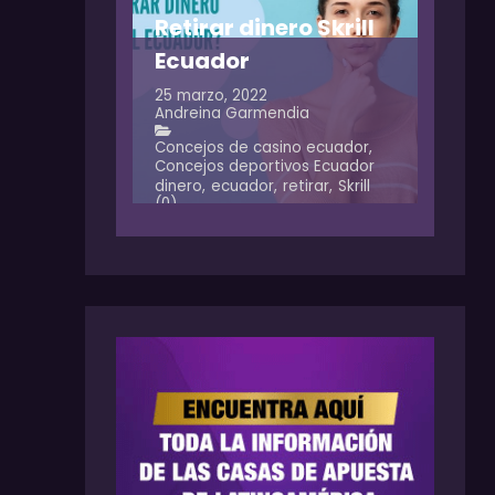
Retirar dinero Skrill
Ecuador
25 marzo, 2022
Andreina Garmendia
Concejos de casino ecuador
,
Concejos deportivos Ecuador
dinero
,
ecuador
,
retirar
,
Skrill
(0)