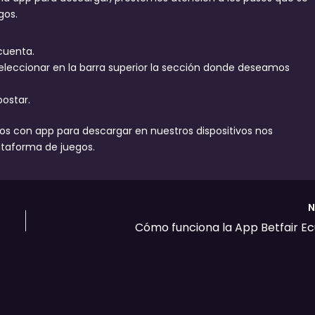
gos.
cuenta.
leccionar en la barra superior la sección donde deseamos
ostar.
 con app para descargar en nuestros dispositivos nos
ataforma de juegos.
Cómo funciona la App Betfair E