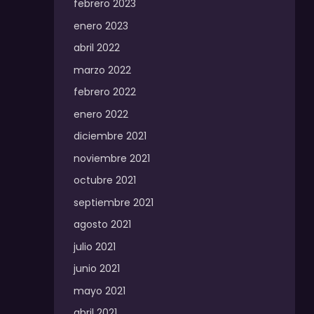
febrero 2023
enero 2023
abril 2022
marzo 2022
febrero 2022
enero 2022
diciembre 2021
noviembre 2021
octubre 2021
septiembre 2021
agosto 2021
julio 2021
junio 2021
mayo 2021
abril 2021