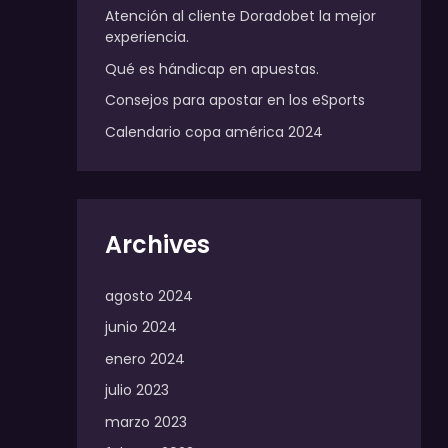
Atención al cliente Doradobet la mejor
experiencia.
Qué es hándicap en apuestas.
Consejos para apostar en los eSports
Calendario copa américa 2024
Archives
agosto 2024
junio 2024
enero 2024
julio 2023
marzo 2023