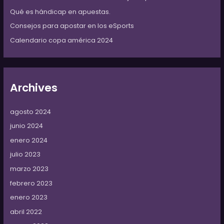
Qué es hándicap en apuestas.
Consejos para apostar en los eSports
Calendario copa américa 2024
Archives
agosto 2024
junio 2024
enero 2024
julio 2023
marzo 2023
febrero 2023
enero 2023
abril 2022