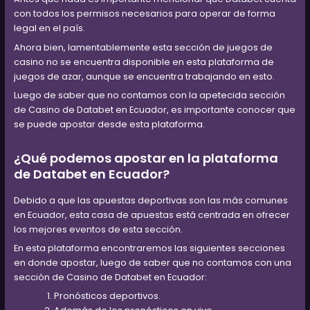
con todos los permisos necesarios para operar de forma
legal en el país.
Ahora bien, lamentablemente esta sección de juegos de
casino no se encuentra disponible en esta plataforma de
juegos de azar, aunque se encuentra trabajando en esto.
Luego de saber que no contamos con la apetecida sección
de Casino de Databet en Ecuador, es importante conocer que
se puede apostar desde esta plataforma.
¿Qué podemos apostar en la plataforma
de Databet en Ecuador?
Debido a que las apuestas deportivas son las más comunes
en Ecuador, esta casa de apuestas está centrada en ofrecer
los mejores eventos de esta sección.
En esta plataforma encontraremos las siguientes secciones
en donde apostar, luego de saber que no contamos con una
sección de Casino de Databet en Ecuador:
Pronósticos deportivos.