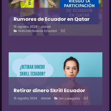
Rumores de Ecuador en Qatar
15 agosto, 2024
daniel
(0)
Noticias Nuevas Ecuador
Retirar dinero Skrill Ecuador
15 agosto, 2024
daniel
(0)
Sin categoría