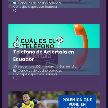
Concejos de casino ecuador
,
Concejos deportivos Ecuador
(0)
Teléfono de Aciértala en
Ecuador
20 septiembre, 2021
Andreina Garmendia
Concejos de casino ecuador
,
Concejos deportivos Ecuador
(0)