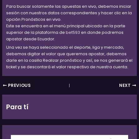
Para buscar solamente las apuestas en vivo, debemos iniciar
sesión con nuestros datos correspondientes y hacer clic en la
opción Pronósticos en vivo.
Este se encuentra en el menú principal ubicado en la parte
superior de la plataforma de
bet593
en donde podremos
apostar desde Ecuador.
Una vez se haya seleccionado el deporte, liga y mercado,
debemos digitar el valor que queremos apostar, debemos
darle en la casilla Realizar pronóstico y así, se nos generará el
ticket y se descontará el valor respectivo de nuestra cuenta.
PREVIOUS
NEXT
Para tí