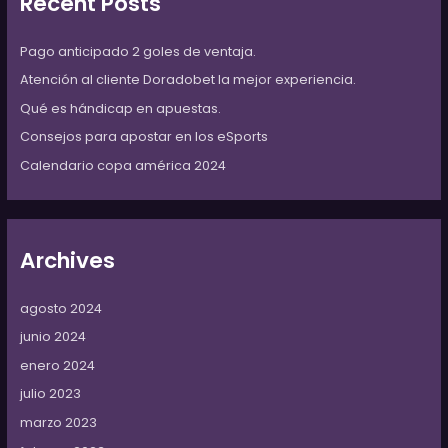
Recent Posts
p
o
Pago anticipado 2 goles de ventaja.
r
:
Atención al cliente Doradobet la mejor experiencia.
Qué es hándicap en apuestas.
Consejos para apostar en los eSports
Calendario copa américa 2024
Archives
agosto 2024
junio 2024
enero 2024
julio 2023
marzo 2023