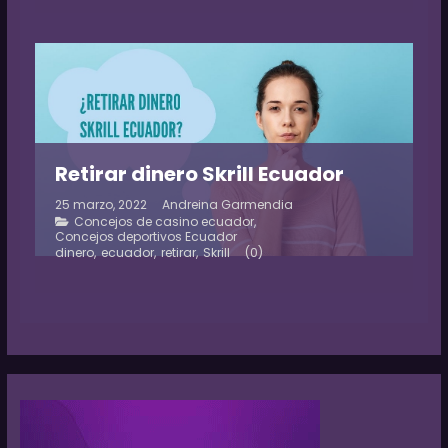
Retirar dinero Skrill Ecuador
25 marzo, 2022
Andreina Garmendia
Concejos de casino ecuador
,
Concejos deportivos Ecuador
dinero
,
ecuador
,
retirar
,
Skrill
(0)