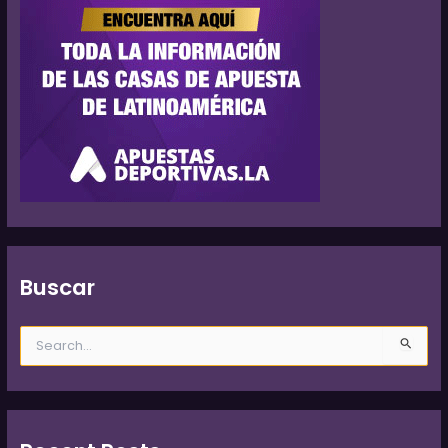
Buscar
B
u
s
c
a
r