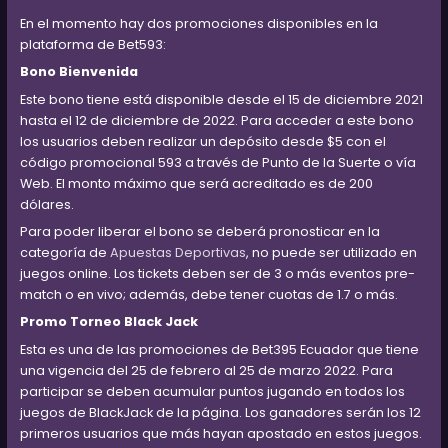
En el momento hay dos promociones disponibles en la
plataforma de Bet593:
Bono Bienvenida
Este bono tiene está disponible desde el 15 de diciembre 2021
hasta el 12 de diciembre de 2022. Para acceder a este bono
los usuarios deben realizar un depósito desde $5 con el
código promocional 593 a través de Punto de la Suerte o vía
Web. El monto máximo que será acreditado es de 200
dólares.
Para poder liberar el bono se deberá pronosticar en la
categoría de
Apuestas Deportivas
, no puede ser utilizado en
juegos online. Los tickets deben ser de 3 o más eventos pre-
match o en vivo; además, debe tener cuotas de 1.7 o más.
Promo Torneo Black Jack
Esta es una de las promociones de Bet395 Ecuador que tiene
una vigencia del 25 de febrero al 25 de marzo 2022. Para
participar se deben acumular puntos jugando en todos los
juegos de BlackJack de la página. Los ganadores serán los 12
primeros usuarios que más hayan apostado en estos juegos.