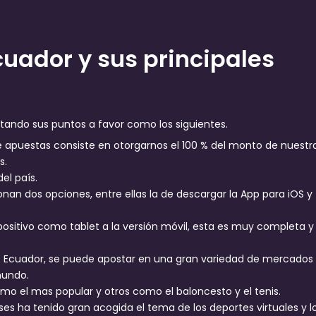
uador y sus principales
tando sus puntos a favor como los siguientes.
 apuestas consiste en otorgarnos el 100 % del monto de nuestr
s.
el país.
onan dos opciones, entre ellas la de descargar la App para iOS y
spositivo como tablet a la versión móvil, esta es muy completa y
t
Ecuador, se puede apostar en una gran variedad de mercados 
mundo.
como el mas popular y otros como el baloncesto y el tenis.
s ha tenido gran acogida el tema de los deportes virtuales y l