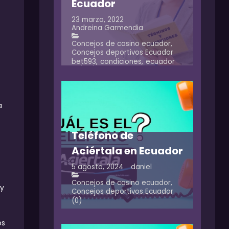
Ecuador
23 marzo, 2022
Andreina Garmendia
Concejos de casino ecuador
,
Concejos deportivos Ecuador
bet593
,
condiciones
,
ecuador
,
términos
(0)
a
Teléfono de
Aciértala en Ecuador
5 agosto, 2024
daniel
Concejos de casino ecuador
,
y
Concejos deportivos Ecuador
(0)
os