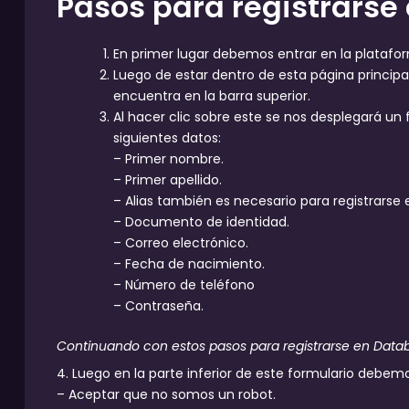
Pasos para registrarse
En primer lugar debemos entrar en la platafor
Luego de estar dentro de esta página princip
encuentra en la barra superior.
Al hacer clic sobre este se nos desplegará un
siguientes datos:
– Primer nombre.
– Primer apellido.
– Alias también es necesario para registrarse
– Documento de identidad.
– Correo electrónico.
– Fecha de nacimiento.
– Número de teléfono
– Contraseña.
Continuando con estos pasos para registrarse en Datab
4. Luego en la parte inferior de este formulario debemo
– Aceptar que no somos un robot.