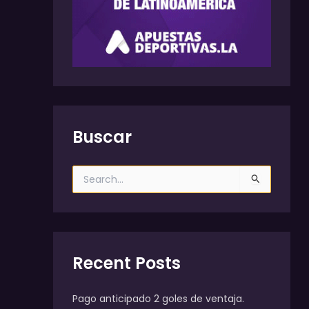
Buscar
B
u
s
c
a
r
Recent Posts
p
o
r
Pago anticipado 2 goles de ventaja.
: