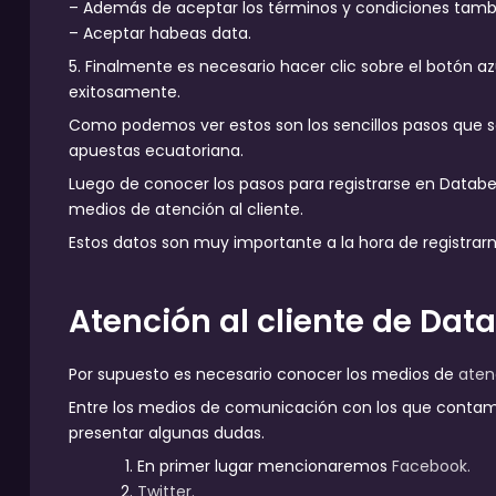
– Además de aceptar los términos y condiciones tambi
– Aceptar habeas data.
5. Finalmente es necesario hacer clic sobre el botón az
exitosamente.
Como podemos ver estos son los sencillos pasos que se 
apuestas ecuatoriana.
Luego de conocer los pasos para registrarse en Data
medios de atención al cliente.
Estos datos son muy importante a la hora de registrar
Atención al cliente de Dat
Por supuesto es necesario conocer los medios de
atenc
Entre los medios de comunicación con los que contamo
presentar algunas dudas.
En primer lugar mencionaremos
Facebook.
Twitter.