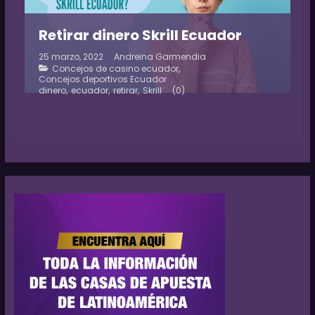
Retirar dinero Skrill Ecuador
25 marzo, 2022
Andreina Garmendia
Concejos de casino ecuador
,
Concejos deportivos Ecuador
dinero
,
ecuador
,
retirar
,
Skrill
(0)