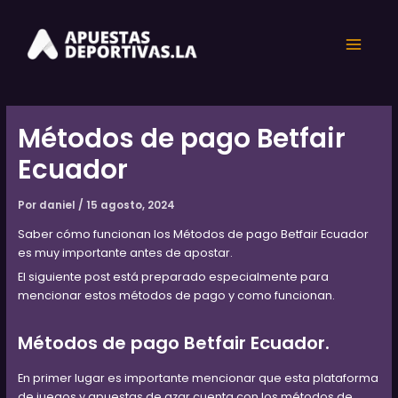
Ir
Post
Main
al
navigation
contenido
Menu
Métodos de pago Betfair
Ecuador
Por
daniel
/
15 agosto, 2024
Saber cómo funcionan los Métodos de pago Betfair Ecuador
es muy importante antes de apostar.
El siguiente post está preparado especialmente para
mencionar estos métodos de pago y como funcionan.
Métodos de pago Betfair Ecuador.
En primer lugar es importante mencionar que esta plataforma
de juegos y apuestas de azar cuenta con los métodos de