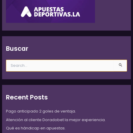
Buscar
B
u
s
c
a
r
Recent Posts
p
o
Pago anticipado 2 goles de ventaja.
r
:
Atención al cliente Doradobet la mejor experiencia.
Qué es hándicap en apuestas.